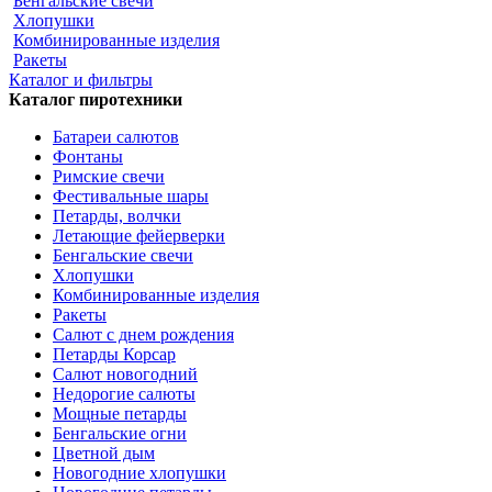
Бенгальские свечи
Хлопушки
Комбинированные изделия
Ракеты
Каталог и фильтры
Каталог пиротехники
Батареи салютов
Фонтаны
Римские свечи
Фестивальные шары
Петарды, волчки
Летающие фейерверки
Бенгальские свечи
Хлопушки
Комбинированные изделия
Ракеты
Салют с днем рождения
Петарды Корсар
Салют новогодний
Недорогие салюты
Мощные петарды
Бенгальские огни
Цветной дым
Новогодние хлопушки