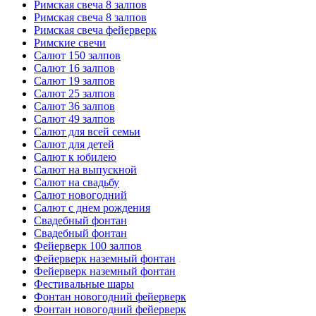
Римская свеча 8 залпов
Римская свеча 8 залпов
Римская свеча фейерверк
Римские свечи
Салют 150 залпов
Салют 16 залпов
Салют 19 залпов
Салют 25 залпов
Салют 36 залпов
Салют 49 залпов
Салют для всей семьи
Салют для детей
Салют к юбилею
Салют на выпускной
Салют на свадьбу
Салют новогодний
Салют с днем рождения
Свадебный фонтан
Свадебный фонтан
Фейерверк 100 залпов
Фейерверк наземный фонтан
Фейерверк наземный фонтан
Фестивальные шары
Фонтан новогодний фейерверк
Фонтан новогодний фейерверк