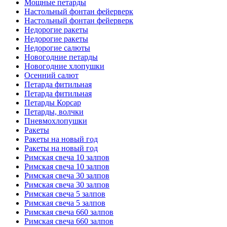
Мощные петарды
Настольный фонтан фейерверк
Настольный фонтан фейерверк
Недорогие ракеты
Недорогие ракеты
Недорогие салюты
Новогодние петарды
Новогодние хлопушки
Осенний салют
Петарда фитильная
Петарда фитильная
Петарды Корсар
Петарды, волчки
Пневмохлопушки
Ракеты
Ракеты на новый год
Ракеты на новый год
Римская свеча 10 залпов
Римская свеча 10 залпов
Римская свеча 30 залпов
Римская свеча 30 залпов
Римская свеча 5 залпов
Римская свеча 5 залпов
Римская свеча 660 залпов
Римская свеча 660 залпов