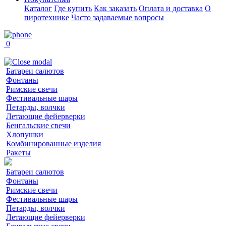
Каталог
Где купить
Как заказать
Оплата и доставка
О
пиротехнике
Часто задаваемые вопросы
0
Батареи салютов
Фонтаны
Римские свечи
Фестивальные шары
Петарды, волчки
Летающие фейерверки
Бенгальские свечи
Хлопушки
Комбинированные изделия
Ракеты
Батареи салютов
Фонтаны
Римские свечи
Фестивальные шары
Петарды, волчки
Летающие фейерверки