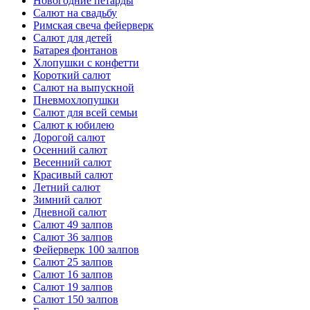
Новогодние петарды
Салют на свадьбу
Римская свеча фейерверк
Салют для детей
Батарея фонтанов
Хлопушки с конфетти
Короткий салют
Салют на выпускной
Пневмохлопушки
Салют для всей семьи
Салют к юбилею
Дорогой салют
Осенний салют
Весенний салют
Красивый салют
Летний салют
Зимний салют
Дневной салют
Салют 49 залпов
Салют 36 залпов
Фейерверк 100 залпов
Салют 25 залпов
Салют 16 залпов
Салют 19 залпов
Салют 150 залпов