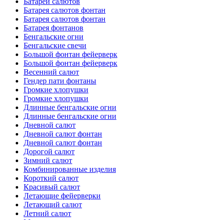
Батареи салютов
Батарея салютов фонтан
Батарея салютов фонтан
Батарея фонтанов
Бенгальские огни
Бенгальские свечи
Большой фонтан фейерверк
Большой фонтан фейерверк
Весенний салют
Гендер пати фонтаны
Громкие хлопушки
Громкие хлопушки
Длинные бенгальские огни
Длинные бенгальские огни
Дневной салют
Дневной салют фонтан
Дневной салют фонтан
Дорогой салют
Зимний салют
Комбинированные изделия
Короткий салют
Красивый салют
Летающие фейерверки
Летающий салют
Летний салют