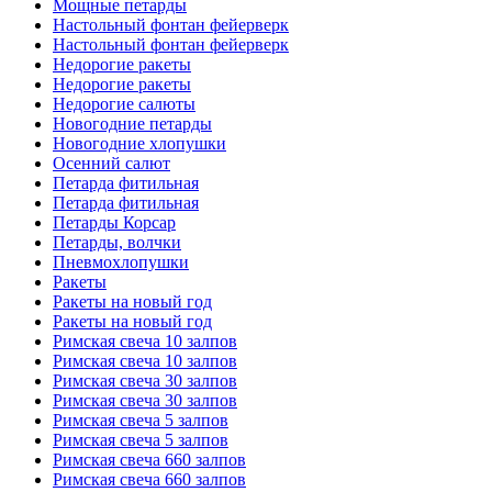
Мощные петарды
Настольный фонтан фейерверк
Настольный фонтан фейерверк
Недорогие ракеты
Недорогие ракеты
Недорогие салюты
Новогодние петарды
Новогодние хлопушки
Осенний салют
Петарда фитильная
Петарда фитильная
Петарды Корсар
Петарды, волчки
Пневмохлопушки
Ракеты
Ракеты на новый год
Ракеты на новый год
Римская свеча 10 залпов
Римская свеча 10 залпов
Римская свеча 30 залпов
Римская свеча 30 залпов
Римская свеча 5 залпов
Римская свеча 5 залпов
Римская свеча 660 залпов
Римская свеча 660 залпов