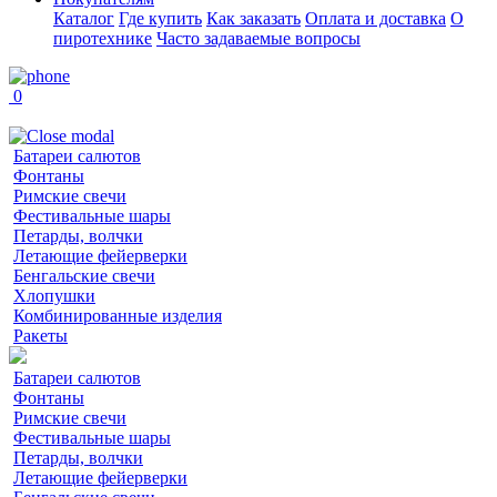
Каталог
Где купить
Как заказать
Оплата и доставка
О
пиротехнике
Часто задаваемые вопросы
0
Батареи салютов
Фонтаны
Римские свечи
Фестивальные шары
Петарды, волчки
Летающие фейерверки
Бенгальские свечи
Хлопушки
Комбинированные изделия
Ракеты
Батареи салютов
Фонтаны
Римские свечи
Фестивальные шары
Петарды, волчки
Летающие фейерверки