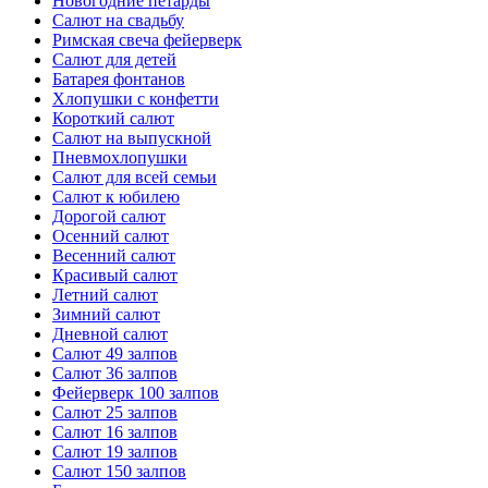
Новогодние петарды
Салют на свадьбу
Римская свеча фейерверк
Салют для детей
Батарея фонтанов
Хлопушки с конфетти
Короткий салют
Салют на выпускной
Пневмохлопушки
Салют для всей семьи
Салют к юбилею
Дорогой салют
Осенний салют
Весенний салют
Красивый салют
Летний салют
Зимний салют
Дневной салют
Салют 49 залпов
Салют 36 залпов
Фейерверк 100 залпов
Салют 25 залпов
Салют 16 залпов
Салют 19 залпов
Салют 150 залпов