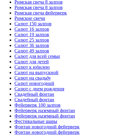
Римская свеча 8 залпов
Римская свеча 8 залпов
Римская свеча фейерверк
Римские свечи
Салют 150 залпов
Салют 16 залпов
Салют 19 залпов
Салют 25 залпов
Салют 36 залпов
Салют 49 залпов
Салют для всей семьи
Салют для детей
Салют к юбилею
Салют на выпускной
Салют на свадьбу
Салют новогодний
Салют с днем рождения
Свадебный фонтан
Свадебный фонтан
Фейерверк 100 залпов
Фейерверк наземный фонтан
Фейерверк наземный фонтан
Фестивальные шары
Фонтан новогодний фейерверк
Фонтан новогодний фейерверк