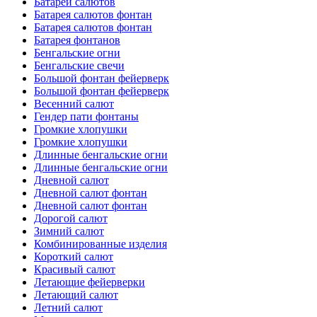
Батареи салютов
Батарея салютов фонтан
Батарея салютов фонтан
Батарея фонтанов
Бенгальские огни
Бенгальские свечи
Большой фонтан фейерверк
Большой фонтан фейерверк
Весенний салют
Гендер пати фонтаны
Громкие хлопушки
Громкие хлопушки
Длинные бенгальские огни
Длинные бенгальские огни
Дневной салют
Дневной салют фонтан
Дневной салют фонтан
Дорогой салют
Зимний салют
Комбинированные изделия
Короткий салют
Красивый салют
Летающие фейерверки
Летающий салют
Летний салют