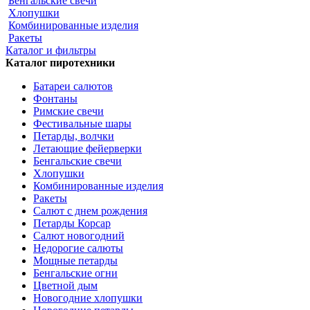
Бенгальские свечи
Хлопушки
Комбинированные изделия
Ракеты
Каталог и фильтры
Каталог пиротехники
Батареи салютов
Фонтаны
Римские свечи
Фестивальные шары
Петарды, волчки
Летающие фейерверки
Бенгальские свечи
Хлопушки
Комбинированные изделия
Ракеты
Салют с днем рождения
Петарды Корсар
Салют новогодний
Недорогие салюты
Мощные петарды
Бенгальские огни
Цветной дым
Новогодние хлопушки