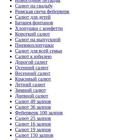
Новогодние петарды
Салют на свадьбу
Римская свеча фейерверк
Салют для детей
Батарея фонтанов
Хлопушки с конфетти
Короткий салют
Салют на выпускной
Пневмохлопушки
Салют для всей семьи
Салют к юбилею
Дорогой салют
Осенний салют
Весенний салют
Красивый салют
Летний салют
Зимний салют
Дневной салют
Салют 49 залпов
Салют 36 залпов
Фейерверк 100 залпов
Салют 25 залпов
Салют 16 залпов
Салют 19 залпов
Салют 150 залпов