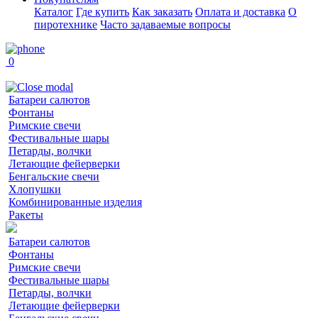
Каталог
Где купить
Как заказать
Оплата и доставка
О
пиротехнике
Часто задаваемые вопросы
0
Батареи салютов
Фонтаны
Римские свечи
Фестивальные шары
Петарды, волчки
Летающие фейерверки
Бенгальские свечи
Хлопушки
Комбинированные изделия
Ракеты
Батареи салютов
Фонтаны
Римские свечи
Фестивальные шары
Петарды, волчки
Летающие фейерверки