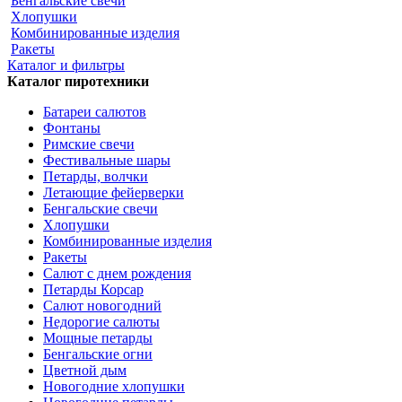
Бенгальские свечи
Хлопушки
Комбинированные изделия
Ракеты
Каталог и фильтры
Каталог пиротехники
Батареи салютов
Фонтаны
Римские свечи
Фестивальные шары
Петарды, волчки
Летающие фейерверки
Бенгальские свечи
Хлопушки
Комбинированные изделия
Ракеты
Салют с днем рождения
Петарды Корсар
Салют новогодний
Недорогие салюты
Мощные петарды
Бенгальские огни
Цветной дым
Новогодние хлопушки