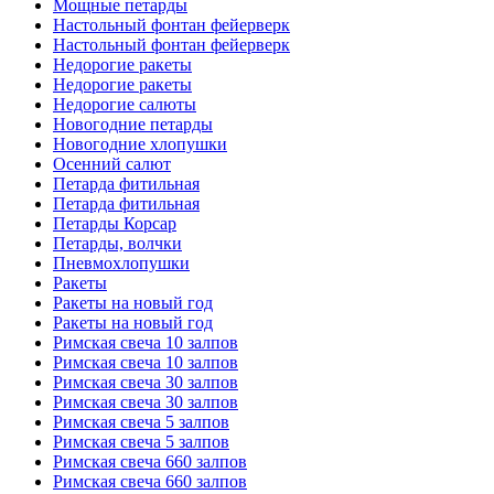
Мощные петарды
Настольный фонтан фейерверк
Настольный фонтан фейерверк
Недорогие ракеты
Недорогие ракеты
Недорогие салюты
Новогодние петарды
Новогодние хлопушки
Осенний салют
Петарда фитильная
Петарда фитильная
Петарды Корсар
Петарды, волчки
Пневмохлопушки
Ракеты
Ракеты на новый год
Ракеты на новый год
Римская свеча 10 залпов
Римская свеча 10 залпов
Римская свеча 30 залпов
Римская свеча 30 залпов
Римская свеча 5 залпов
Римская свеча 5 залпов
Римская свеча 660 залпов
Римская свеча 660 залпов