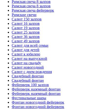
Римская свеча 8 залпов
Римская свеча 8 залпов
Римская свеча фейерверк
Римские свечи
Салют 150 залпов
Салют 16 залпов
Салют 19 залпов
Салют 25 залпов
Салют 36 залпов
Салют 49 залпов
Салют для всей семьи
Салют для детей
Салют к юбилею
Салют на выпускной
Салют на свадьбу
Салют новогодний
Салют с днем рождения
Свадебный фонтан
Свадебный фонтан
Фейерверк 100 залпов
Фейерверк наземный фонтан
Фейерверк наземный фонтан
Фестивальные шары
Фонтан новогодний фейерверк
Фонтан новогодний фейерверк