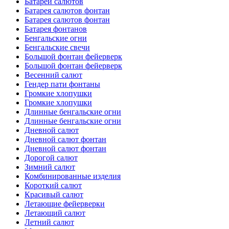
Батареи салютов
Батарея салютов фонтан
Батарея салютов фонтан
Батарея фонтанов
Бенгальские огни
Бенгальские свечи
Большой фонтан фейерверк
Большой фонтан фейерверк
Весенний салют
Гендер пати фонтаны
Громкие хлопушки
Громкие хлопушки
Длинные бенгальские огни
Длинные бенгальские огни
Дневной салют
Дневной салют фонтан
Дневной салют фонтан
Дорогой салют
Зимний салют
Комбинированные изделия
Короткий салют
Красивый салют
Летающие фейерверки
Летающий салют
Летний салют