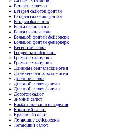
Салют 150 залпов
Батареи салютов
Батарея салютов фонтан
Батарея салютов фонтан
Батарея фонтанов
Бенгальские огни
Бенгальские свечи
Большой фонтан фейерверк
Большой фонтан фейерверк
Весенний салют
Гендер пати фонтаны
Громкие хлопушки
Громкие хлопушки
Длинные бенгальские огни
Длинные бенгальские огни
Дневной салют
Дневной салют фонтан
Дневной салют фонтан
Дорогой салют
Зимний салют
Комбинированные изделия
Короткий салют
Красивый салют
Летающие фейерверки
Летающий салют