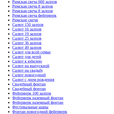
Римская свеча 660 залпов
Римская свеча 8 залпов
Римская свеча 8 залпов
Римская свеча фейерверк
Римские свечи
Салют 150 залпов
Салют 16 залпов
Салют 19 залпов
Салют 25 залпов
Салют 36 залпов
Салют 49 залпов
Салют для всей семьи
Салют для детей
Салют к юбилею
Салют на выпускной
Салют на свадьбу
Салют новогодний
Салют с днем рождения
Свадебный фонтан
Свадебный фонтан
Фейерверк 100 залпов
Фейерверк наземный фонтан
Фейерверк наземный фонтан
Фестивальные шары
Фонтан новогодний фейерверк