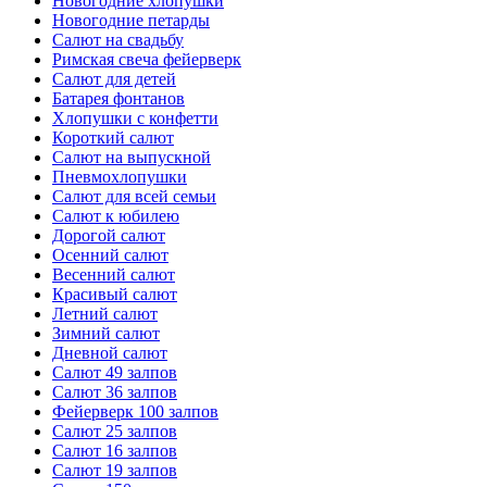
Новогодние хлопушки
Новогодние петарды
Салют на свадьбу
Римская свеча фейерверк
Салют для детей
Батарея фонтанов
Хлопушки с конфетти
Короткий салют
Салют на выпускной
Пневмохлопушки
Салют для всей семьи
Салют к юбилею
Дорогой салют
Осенний салют
Весенний салют
Красивый салют
Летний салют
Зимний салют
Дневной салют
Салют 49 залпов
Салют 36 залпов
Фейерверк 100 залпов
Салют 25 залпов
Салют 16 залпов
Салют 19 залпов