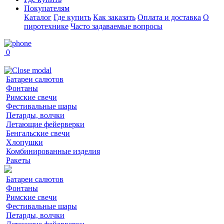
Покупателям
Каталог
Где купить
Как заказать
Оплата и доставка
О
пиротехнике
Часто задаваемые вопросы
0
Батареи салютов
Фонтаны
Римские свечи
Фестивальные шары
Петарды, волчки
Летающие фейерверки
Бенгальские свечи
Хлопушки
Комбинированные изделия
Ракеты
Батареи салютов
Фонтаны
Римские свечи
Фестивальные шары
Петарды, волчки