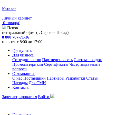
Каталог
Личный кабинет
0 товар(а)
Псков
центральный офис (г. Сергиев Посад):
8 800 707-71-16
пн. - пт. с 8:00 до 17:00
Где купить
Для бизнеса
Сотрудничество
Партнерская сеть
Система скидок
Промоматериалы
Сертификаты
Часто задаваемые
вопросы
О компании
О нас
Поставщики
Партнеры
Разработки
Статьи
Награды
Для СМИ
Контакты
Зарегистрироваться
Войти
Где купить