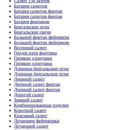
Салют 150 залпов
Батареи салютов
Батарея салютов фонтан
Батарея салютов фонтан
Батарея фонтанов
Бенгальские огни
Бенгальские свечи
Большой фонтан фейерверк
Большой фонтан фейерверк
Весенний салют
Гендер пати фонтаны
Громкие хлопушки
Громкие хлопушки
Длинные бенгальские огни
Длинные бенгальские огни
Дневной салют
Дневной салют фонтан
Дневной салют фонтан
Дорогой салют
Зимний салют
Комбинированные изделия
Короткий салют
Красивый салют
Летающие фейерверки
Летающий салют