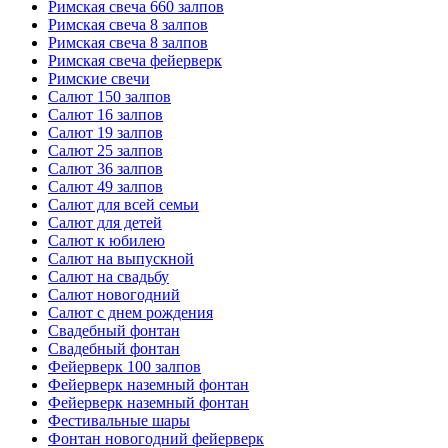
Римская свеча 660 залпов
Римская свеча 8 залпов
Римская свеча 8 залпов
Римская свеча фейерверк
Римские свечи
Салют 150 залпов
Салют 16 залпов
Салют 19 залпов
Салют 25 залпов
Салют 36 залпов
Салют 49 залпов
Салют для всей семьи
Салют для детей
Салют к юбилею
Салют на выпускной
Салют на свадьбу
Салют новогодний
Салют с днем рождения
Свадебный фонтан
Свадебный фонтан
Фейерверк 100 залпов
Фейерверк наземный фонтан
Фейерверк наземный фонтан
Фестивальные шары
Фонтан новогодний фейерверк