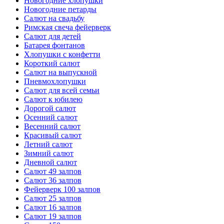
Новогодние хлопушки
Новогодние петарды
Салют на свадьбу
Римская свеча фейерверк
Салют для детей
Батарея фонтанов
Хлопушки с конфетти
Короткий салют
Салют на выпускной
Пневмохлопушки
Салют для всей семьи
Салют к юбилею
Дорогой салют
Осенний салют
Весенний салют
Красивый салют
Летний салют
Зимний салют
Дневной салют
Салют 49 залпов
Салют 36 залпов
Фейерверк 100 залпов
Салют 25 залпов
Салют 16 залпов
Салют 19 залпов