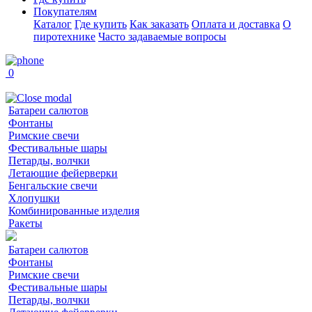
Покупателям
Каталог
Где купить
Как заказать
Оплата и доставка
О
пиротехнике
Часто задаваемые вопросы
0
Батареи салютов
Фонтаны
Римские свечи
Фестивальные шары
Петарды, волчки
Летающие фейерверки
Бенгальские свечи
Хлопушки
Комбинированные изделия
Ракеты
Батареи салютов
Фонтаны
Римские свечи
Фестивальные шары
Петарды, волчки