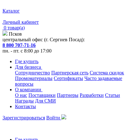
Каталог
Личный кабинет
0 товар(а)
Псков
центральный офис (г. Сергиев Посад):
8 800 707-71-16
пн. - пт. с 8:00 до 17:00
Где купить
Для бизнеса
Сотрудничество
Партнерская сеть
Система скидок
Промоматериалы
Сертификаты
Часто задаваемые
вопросы
О компании
О нас
Поставщики
Партнеры
Разработки
Статьи
Награды
Для СМИ
Контакты
Зарегистрироваться
Войти
Где купить