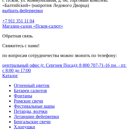
г. Псков, ул. Коммунальная, д. 68, торговый комплекс
«Балтийский» (напротив Ледового Дворца)
выбрать фейерверки
+7 911 351 11 04
Магазин-салон «Псков-салют»
Обратная связь.
Свяжитесь с нами!
по вопросам сотрудничества можно звонить по телефону:
центральный офис (г. Сергиев Посад): 8 800 707-71-16 пн. - пт.
с 8:00 до 17:00
Каталог
Огненный цветок
Батареи салютов
Фонтаны
Римские свечи
Фестивальные шары
Петарды, волчки
Летающие фейерверки
Бенгальские свечи
Хлопушки