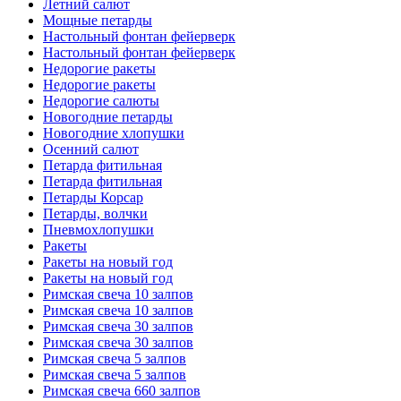
Летний салют
Мощные петарды
Настольный фонтан фейерверк
Настольный фонтан фейерверк
Недорогие ракеты
Недорогие ракеты
Недорогие салюты
Новогодние петарды
Новогодние хлопушки
Осенний салют
Петарда фитильная
Петарда фитильная
Петарды Корсар
Петарды, волчки
Пневмохлопушки
Ракеты
Ракеты на новый год
Ракеты на новый год
Римская свеча 10 залпов
Римская свеча 10 залпов
Римская свеча 30 залпов
Римская свеча 30 залпов
Римская свеча 5 залпов
Римская свеча 5 залпов
Римская свеча 660 залпов