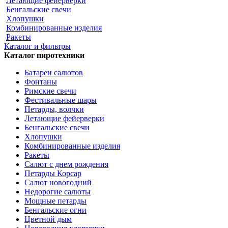
Летающие фейерверки
Бенгальские свечи
Хлопушки
Комбинированные изделия
Ракеты
Каталог и фильтры
Каталог пиротехники
Батареи салютов
Фонтаны
Римские свечи
Фестивальные шары
Петарды, волчки
Летающие фейерверки
Бенгальские свечи
Хлопушки
Комбинированные изделия
Ракеты
Салют с днем рождения
Петарды Корсар
Салют новогодний
Недорогие салюты
Мощные петарды
Бенгальские огни
Цветной дым