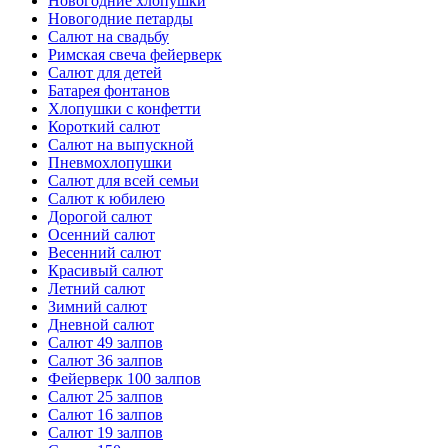
Новогодние хлопушки
Новогодние петарды
Салют на свадьбу
Римская свеча фейерверк
Салют для детей
Батарея фонтанов
Хлопушки с конфетти
Короткий салют
Салют на выпускной
Пневмохлопушки
Салют для всей семьи
Салют к юбилею
Дорогой салют
Осенний салют
Весенний салют
Красивый салют
Летний салют
Зимний салют
Дневной салют
Салют 49 залпов
Салют 36 залпов
Фейерверк 100 залпов
Салют 25 залпов
Салют 16 залпов
Салют 19 залпов