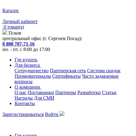
Каталог
Личный кабинет
0 товар(а)
Псков
центральный офис (г. Сергиев Посад):
8 800 707-71-16
пн. - пт. с 8:00 до 17:00
Где купить
Для бизнеса
Сотрудничество
Партнерская сеть
Система скидок
Промоматериалы
Сертификаты
Часто задаваемые
вопросы
О компании
О нас
Поставщики
Партнеры
Разработки
Статьи
Награды
Для СМИ
Контакты
Зарегистрироваться
Войти
Где купить