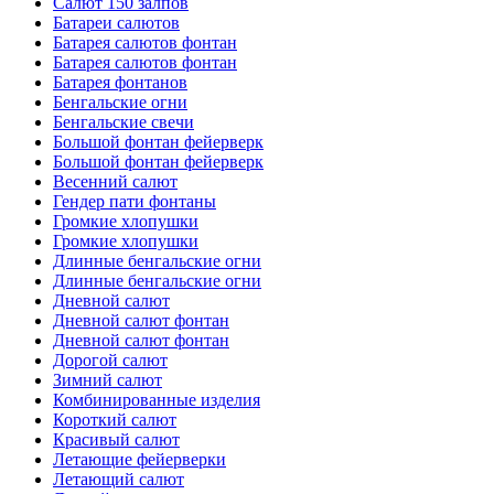
Салют 150 залпов
Батареи салютов
Батарея салютов фонтан
Батарея салютов фонтан
Батарея фонтанов
Бенгальские огни
Бенгальские свечи
Большой фонтан фейерверк
Большой фонтан фейерверк
Весенний салют
Гендер пати фонтаны
Громкие хлопушки
Громкие хлопушки
Длинные бенгальские огни
Длинные бенгальские огни
Дневной салют
Дневной салют фонтан
Дневной салют фонтан
Дорогой салют
Зимний салют
Комбинированные изделия
Короткий салют
Красивый салют
Летающие фейерверки
Летающий салют