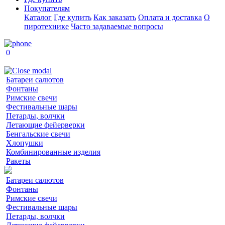
Покупателям
Каталог
Где купить
Как заказать
Оплата и доставка
О
пиротехнике
Часто задаваемые вопросы
0
Батареи салютов
Фонтаны
Римские свечи
Фестивальные шары
Петарды, волчки
Летающие фейерверки
Бенгальские свечи
Хлопушки
Комбинированные изделия
Ракеты
Батареи салютов
Фонтаны
Римские свечи
Фестивальные шары
Петарды, волчки