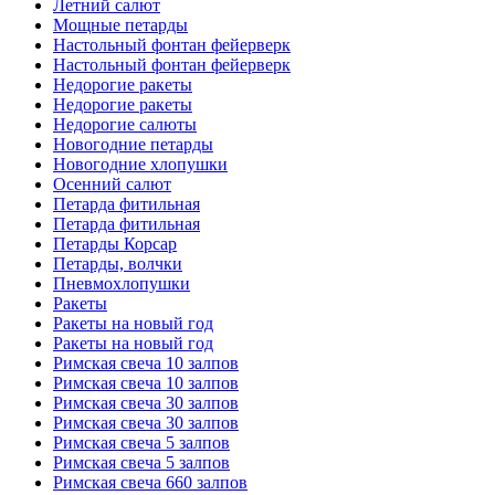
Летний салют
Мощные петарды
Настольный фонтан фейерверк
Настольный фонтан фейерверк
Недорогие ракеты
Недорогие ракеты
Недорогие салюты
Новогодние петарды
Новогодние хлопушки
Осенний салют
Петарда фитильная
Петарда фитильная
Петарды Корсар
Петарды, волчки
Пневмохлопушки
Ракеты
Ракеты на новый год
Ракеты на новый год
Римская свеча 10 залпов
Римская свеча 10 залпов
Римская свеча 30 залпов
Римская свеча 30 залпов
Римская свеча 5 залпов
Римская свеча 5 залпов
Римская свеча 660 залпов