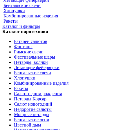
Летающие фейерверки
Бенгальские свечи
Хлопушки
Комбинированные изделия
Ракеты
Каталог и фильтры
Каталог пиротехники
Батареи салютов
Фонтаны
Римские свечи
Фестивальные шары
Петарды, волчки
Летающие фейерверки
Бенгальские свечи
Хлопушки
Комбинированные изделия
Ракеты
Салют с днем рождения
Петарды Корсар
Салют новогодний
Недорогие салюты
Мощные петарды
Бенгальские огни
Цветной дым