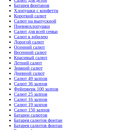
Салют для детей
Батарея фонтанов
Хлопушки с конфетти
Короткий салют
Салют на выпускной
Пневмохлопушки
Салют для всей семьи
Салют к юбилею
Дорогой салют
Осенний салют
Весенний салют
Красивый салют
Летний салют
Зимний салют
Дневной салют
Салют 49 залпов
Салют 36 залпов
Фейерверк 100 залпов
Салют 25 залпов
Салют 16 залпов
Салют 19 залпов
Салют 150 залпов
Батареи салютов
Батарея салютов фонтан
Батарея салютов фонтан