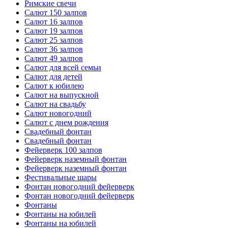
Римские свечи
Салют 150 залпов
Салют 16 залпов
Салют 19 залпов
Салют 25 залпов
Салют 36 залпов
Салют 49 залпов
Салют для всей семьи
Салют для детей
Салют к юбилею
Салют на выпускной
Салют на свадьбу
Салют новогодний
Салют с днем рождения
Свадебный фонтан
Свадебный фонтан
Фейерверк 100 залпов
Фейерверк наземный фонтан
Фейерверк наземный фонтан
Фестивальные шары
Фонтан новогодний фейерверк
Фонтан новогодний фейерверк
Фонтаны
Фонтаны на юбилей
Фонтаны на юбилей