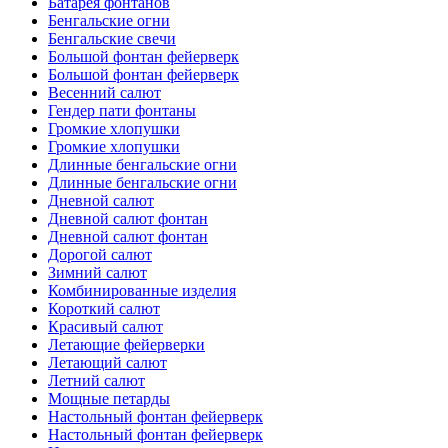
Батарея фонтанов
Бенгальские огни
Бенгальские свечи
Большой фонтан фейерверк
Большой фонтан фейерверк
Весенний салют
Гендер пати фонтаны
Громкие хлопушки
Громкие хлопушки
Длинные бенгальские огни
Длинные бенгальские огни
Дневной салют
Дневной салют фонтан
Дневной салют фонтан
Дорогой салют
Зимний салют
Комбинированные изделия
Короткий салют
Красивый салют
Летающие фейерверки
Летающий салют
Летний салют
Мощные петарды
Настольный фонтан фейерверк
Настольный фонтан фейерверк