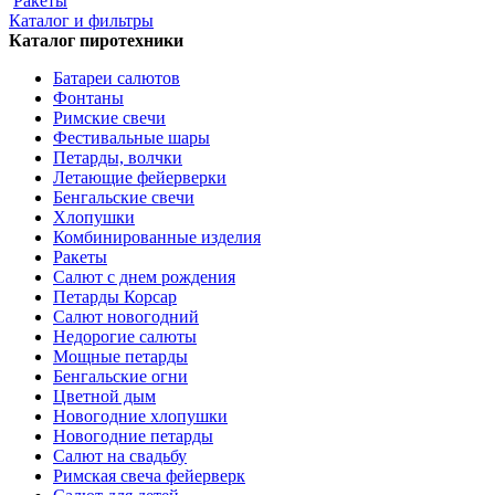
Ракеты
Каталог и фильтры
Каталог пиротехники
Батареи салютов
Фонтаны
Римские свечи
Фестивальные шары
Петарды, волчки
Летающие фейерверки
Бенгальские свечи
Хлопушки
Комбинированные изделия
Ракеты
Салют с днем рождения
Петарды Корсар
Салют новогодний
Недорогие салюты
Мощные петарды
Бенгальские огни
Цветной дым
Новогодние хлопушки
Новогодние петарды
Салют на свадьбу
Римская свеча фейерверк