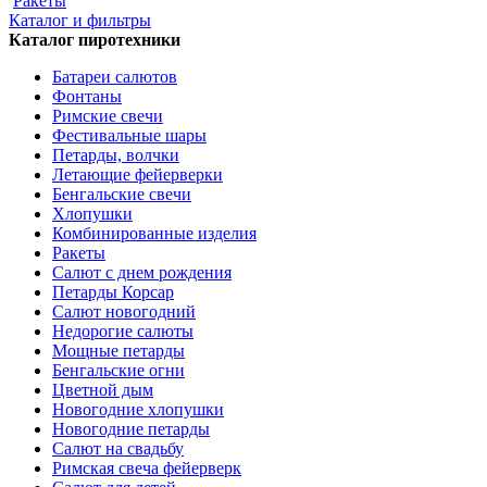
Ракеты
Каталог и фильтры
Каталог пиротехники
Батареи салютов
Фонтаны
Римские свечи
Фестивальные шары
Петарды, волчки
Летающие фейерверки
Бенгальские свечи
Хлопушки
Комбинированные изделия
Ракеты
Салют с днем рождения
Петарды Корсар
Салют новогодний
Недорогие салюты
Мощные петарды
Бенгальские огни
Цветной дым
Новогодние хлопушки
Новогодние петарды
Салют на свадьбу
Римская свеча фейерверк