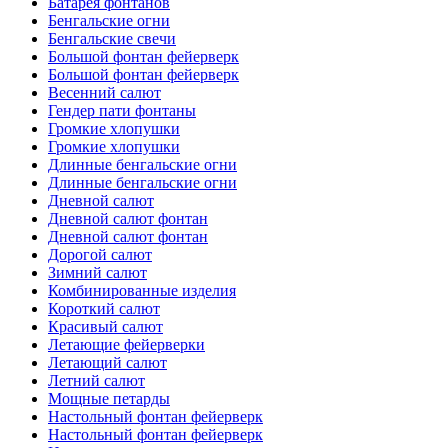
Батарея фонтанов
Бенгальские огни
Бенгальские свечи
Большой фонтан фейерверк
Большой фонтан фейерверк
Весенний салют
Гендер пати фонтаны
Громкие хлопушки
Громкие хлопушки
Длинные бенгальские огни
Длинные бенгальские огни
Дневной салют
Дневной салют фонтан
Дневной салют фонтан
Дорогой салют
Зимний салют
Комбинированные изделия
Короткий салют
Красивый салют
Летающие фейерверки
Летающий салют
Летний салют
Мощные петарды
Настольный фонтан фейерверк
Настольный фонтан фейерверк