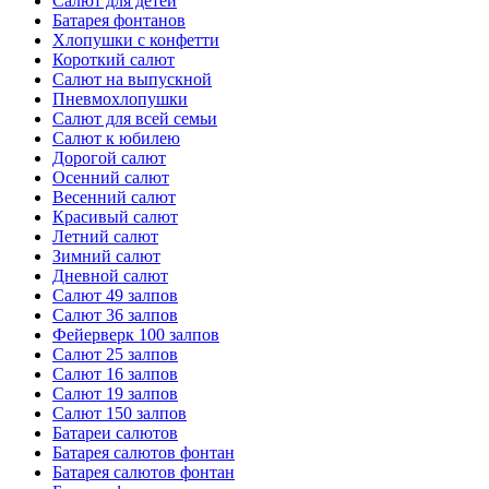
Салют для детей
Батарея фонтанов
Хлопушки с конфетти
Короткий салют
Салют на выпускной
Пневмохлопушки
Салют для всей семьи
Салют к юбилею
Дорогой салют
Осенний салют
Весенний салют
Красивый салют
Летний салют
Зимний салют
Дневной салют
Салют 49 залпов
Салют 36 залпов
Фейерверк 100 залпов
Салют 25 залпов
Салют 16 залпов
Салют 19 залпов
Салют 150 залпов
Батареи салютов
Батарея салютов фонтан
Батарея салютов фонтан