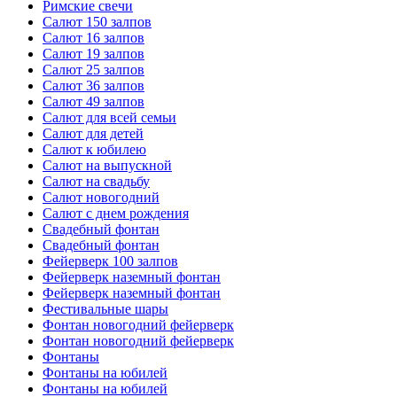
Римские свечи
Салют 150 залпов
Салют 16 залпов
Салют 19 залпов
Салют 25 залпов
Салют 36 залпов
Салют 49 залпов
Салют для всей семьи
Салют для детей
Салют к юбилею
Салют на выпускной
Салют на свадьбу
Салют новогодний
Салют с днем рождения
Свадебный фонтан
Свадебный фонтан
Фейерверк 100 залпов
Фейерверк наземный фонтан
Фейерверк наземный фонтан
Фестивальные шары
Фонтан новогодний фейерверк
Фонтан новогодний фейерверк
Фонтаны
Фонтаны на юбилей
Фонтаны на юбилей