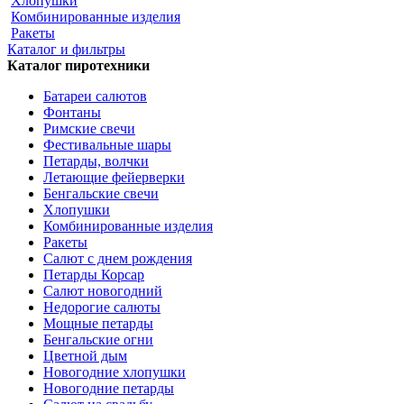
Хлопушки
Комбинированные изделия
Ракеты
Каталог и фильтры
Каталог пиротехники
Батареи салютов
Фонтаны
Римские свечи
Фестивальные шары
Петарды, волчки
Летающие фейерверки
Бенгальские свечи
Хлопушки
Комбинированные изделия
Ракеты
Салют с днем рождения
Петарды Корсар
Салют новогодний
Недорогие салюты
Мощные петарды
Бенгальские огни
Цветной дым
Новогодние хлопушки
Новогодние петарды