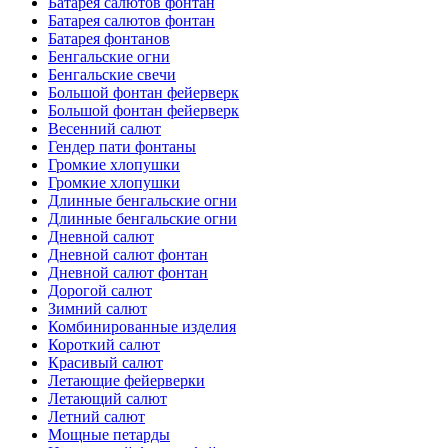
Батарея салютов фонтан
Батарея салютов фонтан
Батарея фонтанов
Бенгальские огни
Бенгальские свечи
Большой фонтан фейерверк
Большой фонтан фейерверк
Весенний салют
Гендер пати фонтаны
Громкие хлопушки
Громкие хлопушки
Длинные бенгальские огни
Длинные бенгальские огни
Дневной салют
Дневной салют фонтан
Дневной салют фонтан
Дорогой салют
Зимний салют
Комбинированные изделия
Короткий салют
Красивый салют
Летающие фейерверки
Летающий салют
Летний салют
Мощные петарды