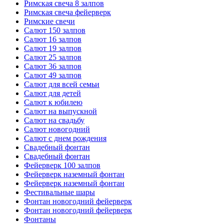
Римская свеча 8 залпов
Римская свеча фейерверк
Римские свечи
Салют 150 залпов
Салют 16 залпов
Салют 19 залпов
Салют 25 залпов
Салют 36 залпов
Салют 49 залпов
Салют для всей семьи
Салют для детей
Салют к юбилею
Салют на выпускной
Салют на свадьбу
Салют новогодний
Салют с днем рождения
Свадебный фонтан
Свадебный фонтан
Фейерверк 100 залпов
Фейерверк наземный фонтан
Фейерверк наземный фонтан
Фестивальные шары
Фонтан новогодний фейерверк
Фонтан новогодний фейерверк
Фонтаны