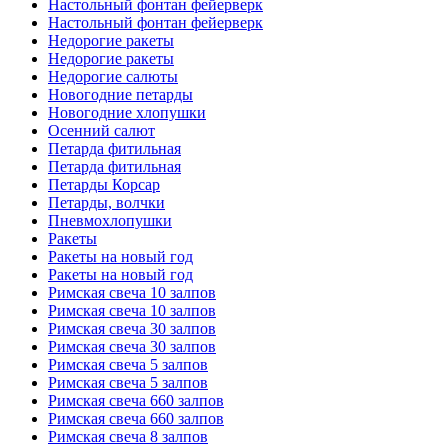
Настольный фонтан фейерверк
Настольный фонтан фейерверк
Недорогие ракеты
Недорогие ракеты
Недорогие салюты
Новогодние петарды
Новогодние хлопушки
Осенний салют
Петарда фитильная
Петарда фитильная
Петарды Корсар
Петарды, волчки
Пневмохлопушки
Ракеты
Ракеты на новый год
Ракеты на новый год
Римская свеча 10 залпов
Римская свеча 10 залпов
Римская свеча 30 залпов
Римская свеча 30 залпов
Римская свеча 5 залпов
Римская свеча 5 залпов
Римская свеча 660 залпов
Римская свеча 660 залпов
Римская свеча 8 залпов