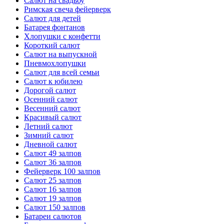
Салют на свадьбу
Римская свеча фейерверк
Салют для детей
Батарея фонтанов
Хлопушки с конфетти
Короткий салют
Салют на выпускной
Пневмохлопушки
Салют для всей семьи
Салют к юбилею
Дорогой салют
Осенний салют
Весенний салют
Красивый салют
Летний салют
Зимний салют
Дневной салют
Салют 49 залпов
Салют 36 залпов
Фейерверк 100 залпов
Салют 25 залпов
Салют 16 залпов
Салют 19 залпов
Салют 150 залпов
Батареи салютов