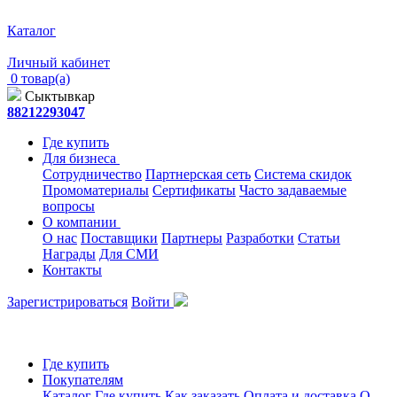
Каталог
Личный кабинет
0 товар(а)
Сыктывкар
88212293047
Где купить
Для бизнеса
Сотрудничество
Партнерская сеть
Система скидок
Промоматериалы
Сертификаты
Часто задаваемые
вопросы
О компании
О нас
Поставщики
Партнеры
Разработки
Статьи
Награды
Для СМИ
Контакты
Зарегистрироваться
Войти
Где купить
Покупателям
Каталог
Где купить
Как заказать
Оплата и доставка
О