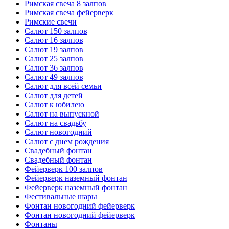
Римская свеча 8 залпов
Римская свеча фейерверк
Римские свечи
Салют 150 залпов
Салют 16 залпов
Салют 19 залпов
Салют 25 залпов
Салют 36 залпов
Салют 49 залпов
Салют для всей семьи
Салют для детей
Салют к юбилею
Салют на выпускной
Салют на свадьбу
Салют новогодний
Салют с днем рождения
Свадебный фонтан
Свадебный фонтан
Фейерверк 100 залпов
Фейерверк наземный фонтан
Фейерверк наземный фонтан
Фестивальные шары
Фонтан новогодний фейерверк
Фонтан новогодний фейерверк
Фонтаны