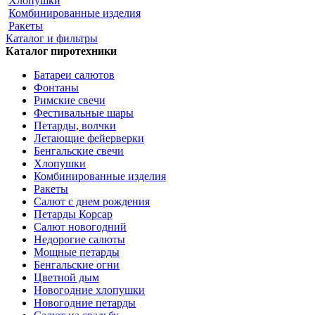
Хлопушки
Комбинированные изделия
Ракеты
Каталог и фильтры
Каталог пиротехники
Батареи салютов
Фонтаны
Римские свечи
Фестивальные шары
Петарды, волчки
Летающие фейерверки
Бенгальские свечи
Хлопушки
Комбинированные изделия
Ракеты
Салют с днем рождения
Петарды Корсар
Салют новогодний
Недорогие салюты
Мощные петарды
Бенгальские огни
Цветной дым
Новогодние хлопушки
Новогодние петарды