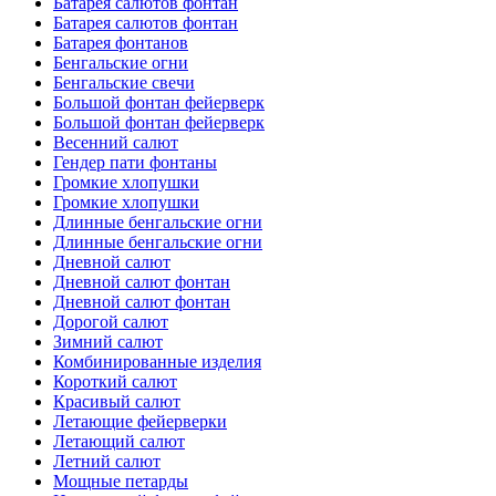
Батарея салютов фонтан
Батарея салютов фонтан
Батарея фонтанов
Бенгальские огни
Бенгальские свечи
Большой фонтан фейерверк
Большой фонтан фейерверк
Весенний салют
Гендер пати фонтаны
Громкие хлопушки
Громкие хлопушки
Длинные бенгальские огни
Длинные бенгальские огни
Дневной салют
Дневной салют фонтан
Дневной салют фонтан
Дорогой салют
Зимний салют
Комбинированные изделия
Короткий салют
Красивый салют
Летающие фейерверки
Летающий салют
Летний салют
Мощные петарды