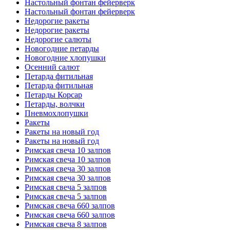
Настольный фонтан фейерверк
Настольный фонтан фейерверк
Недорогие ракеты
Недорогие ракеты
Недорогие салюты
Новогодние петарды
Новогодние хлопушки
Осенний салют
Петарда фитильная
Петарда фитильная
Петарды Корсар
Петарды, волчки
Пневмохлопушки
Ракеты
Ракеты на новый год
Ракеты на новый год
Римская свеча 10 залпов
Римская свеча 10 залпов
Римская свеча 30 залпов
Римская свеча 30 залпов
Римская свеча 5 залпов
Римская свеча 5 залпов
Римская свеча 660 залпов
Римская свеча 660 залпов
Римская свеча 8 залпов