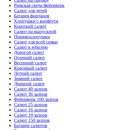
Салют на свадьбу
Римская свеча фейерверк
Салют для детей
Батарея фонтанов
Хлопушки с конфетти
Короткий салют
Салют на выпускной
Пневмохлопушки
Салют для всей семьи
Салют к юбилею
Дорогой салют
Осенний салют
Весенний салют
Красивый салют
Летний салют
Зимний салют
Дневной салют
Салют 49 залпов
Салют 36 залпов
Фейерверк 100 залпов
Салют 25 залпов
Салют 16 залпов
Салют 19 залпов
Салют 150 залпов
Батареи салютов