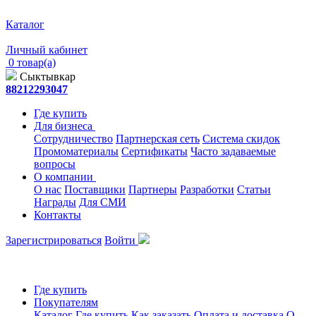
Каталог
Личный кабинет
0 товар(а)
Сыктывкар
88212293047
Где купить
Для бизнеса
Сотрудничество
Партнерская сеть
Система скидок
Промоматериалы
Сертификаты
Часто задаваемые
вопросы
О компании
О нас
Поставщики
Партнеры
Разработки
Статьи
Награды
Для СМИ
Контакты
Зарегистрироваться
Войти
Где купить
Покупателям
Каталог
Где купить
Как заказать
Оплата и доставка
О