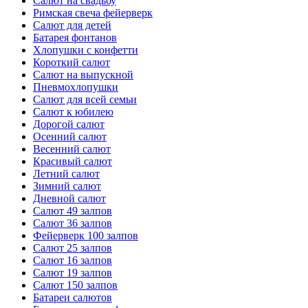
Салют на свадьбу
Римская свеча фейерверк
Салют для детей
Батарея фонтанов
Хлопушки с конфетти
Короткий салют
Салют на выпускной
Пневмохлопушки
Салют для всей семьи
Салют к юбилею
Дорогой салют
Осенний салют
Весенний салют
Красивый салют
Летний салют
Зимний салют
Дневной салют
Салют 49 залпов
Салют 36 залпов
Фейерверк 100 залпов
Салют 25 залпов
Салют 16 залпов
Салют 19 залпов
Салют 150 залпов
Батареи салютов