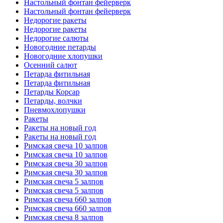
Настольный фонтан фейерверк
Настольный фонтан фейерверк
Недорогие ракеты
Недорогие ракеты
Недорогие салюты
Новогодние петарды
Новогодние хлопушки
Осенний салют
Петарда фитильная
Петарда фитильная
Петарды Корсар
Петарды, волчки
Пневмохлопушки
Ракеты
Ракеты на новый год
Ракеты на новый год
Римская свеча 10 залпов
Римская свеча 10 залпов
Римская свеча 30 залпов
Римская свеча 30 залпов
Римская свеча 5 залпов
Римская свеча 5 залпов
Римская свеча 660 залпов
Римская свеча 660 залпов
Римская свеча 8 залпов