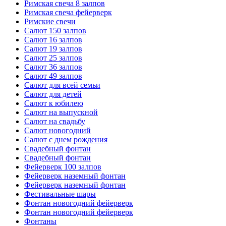
Римская свеча 8 залпов
Римская свеча фейерверк
Римские свечи
Салют 150 залпов
Салют 16 залпов
Салют 19 залпов
Салют 25 залпов
Салют 36 залпов
Салют 49 залпов
Салют для всей семьи
Салют для детей
Салют к юбилею
Салют на выпускной
Салют на свадьбу
Салют новогодний
Салют с днем рождения
Свадебный фонтан
Свадебный фонтан
Фейерверк 100 залпов
Фейерверк наземный фонтан
Фейерверк наземный фонтан
Фестивальные шары
Фонтан новогодний фейерверк
Фонтан новогодний фейерверк
Фонтаны