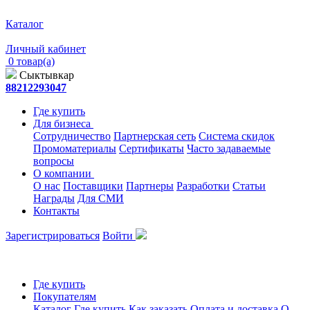
Каталог
Личный кабинет
0 товар(а)
Сыктывкар
88212293047
Где купить
Для бизнеса
Сотрудничество
Партнерская сеть
Система скидок
Промоматериалы
Сертификаты
Часто задаваемые
вопросы
О компании
О нас
Поставщики
Партнеры
Разработки
Статьи
Награды
Для СМИ
Контакты
Зарегистрироваться
Войти
Где купить
Покупателям
Каталог
Где купить
Как заказать
Оплата и доставка
О