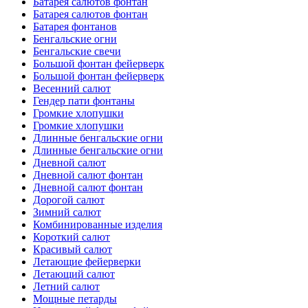
Батарея салютов фонтан
Батарея салютов фонтан
Батарея фонтанов
Бенгальские огни
Бенгальские свечи
Большой фонтан фейерверк
Большой фонтан фейерверк
Весенний салют
Гендер пати фонтаны
Громкие хлопушки
Громкие хлопушки
Длинные бенгальские огни
Длинные бенгальские огни
Дневной салют
Дневной салют фонтан
Дневной салют фонтан
Дорогой салют
Зимний салют
Комбинированные изделия
Короткий салют
Красивый салют
Летающие фейерверки
Летающий салют
Летний салют
Мощные петарды