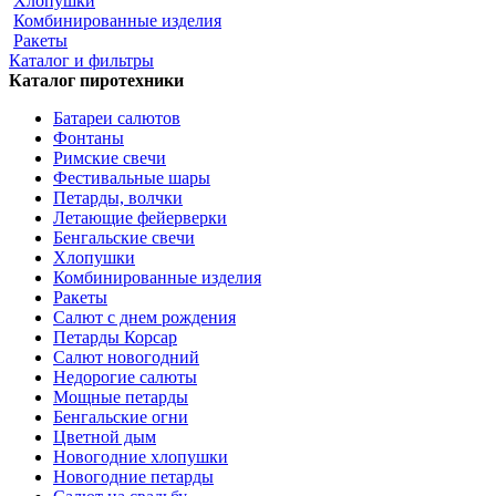
Хлопушки
Комбинированные изделия
Ракеты
Каталог и фильтры
Каталог пиротехники
Батареи салютов
Фонтаны
Римские свечи
Фестивальные шары
Петарды, волчки
Летающие фейерверки
Бенгальские свечи
Хлопушки
Комбинированные изделия
Ракеты
Салют с днем рождения
Петарды Корсар
Салют новогодний
Недорогие салюты
Мощные петарды
Бенгальские огни
Цветной дым
Новогодние хлопушки
Новогодние петарды