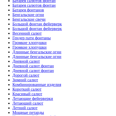
Батарея салютов фонтан
Батарея салютов фонтан
Батарея фонтанов
Бенгальские огни
Бенгальские свечи
Большой фонтан фейерверк
Большой фонтан фейерверк
Весенний салют
Гендер пати фонтаны
Громкие хлопушки
Громкие хлопушки
Длинные бенгальские огни
Длинные бенгальские огни
Дневной салют
Дневной салют фонтан
Дневной салют фонтан
Дорогой салют
Зимний салют
Комбинированные изделия
Короткий салют
Красивый салют
Летающие фейерверки
Летающий салют
Летний салют
Мощные петарды