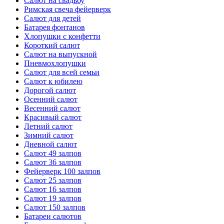
Салют на свадьбу
Римская свеча фейерверк
Салют для детей
Батарея фонтанов
Хлопушки с конфетти
Короткий салют
Салют на выпускной
Пневмохлопушки
Салют для всей семьи
Салют к юбилею
Дорогой салют
Осенний салют
Весенний салют
Красивый салют
Летний салют
Зимний салют
Дневной салют
Салют 49 залпов
Салют 36 залпов
Фейерверк 100 залпов
Салют 25 залпов
Салют 16 залпов
Салют 19 залпов
Салют 150 залпов
Батареи салютов