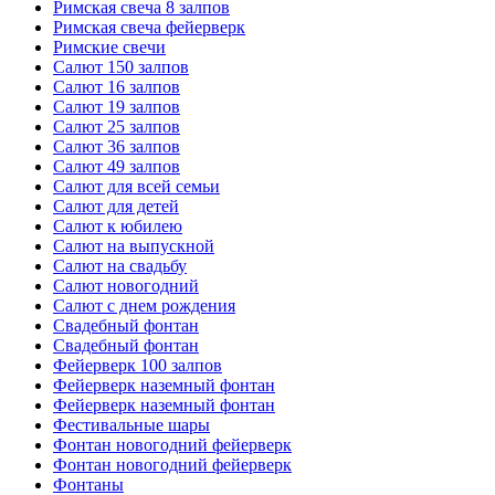
Римская свеча 8 залпов
Римская свеча фейерверк
Римские свечи
Салют 150 залпов
Салют 16 залпов
Салют 19 залпов
Салют 25 залпов
Салют 36 залпов
Салют 49 залпов
Салют для всей семьи
Салют для детей
Салют к юбилею
Салют на выпускной
Салют на свадьбу
Салют новогодний
Салют с днем рождения
Свадебный фонтан
Свадебный фонтан
Фейерверк 100 залпов
Фейерверк наземный фонтан
Фейерверк наземный фонтан
Фестивальные шары
Фонтан новогодний фейерверк
Фонтан новогодний фейерверк
Фонтаны