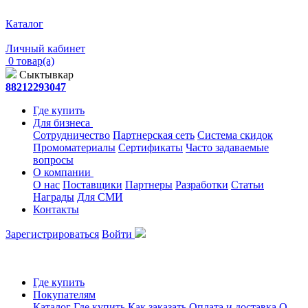
Каталог
Личный кабинет
0 товар(а)
Сыктывкар
88212293047
Где купить
Для бизнеса
Сотрудничество
Партнерская сеть
Система скидок
Промоматериалы
Сертификаты
Часто задаваемые
вопросы
О компании
О нас
Поставщики
Партнеры
Разработки
Статьи
Награды
Для СМИ
Контакты
Зарегистрироваться
Войти
Где купить
Покупателям
Каталог
Где купить
Как заказать
Оплата и доставка
О