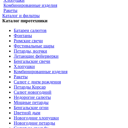
Хлопушки
Комбинированные изделия
Ракеты
Каталог и фильтры
Каталог пиротехники
Батареи салютов
Фонтаны
Римские свечи
Фестивальные шары
Петарды, волчки
Летающие фейерверки
Бенгальские свечи
Хлопушки
Комбинированные изделия
Ракеты
Салют с днем рождения
Петарды Корсар
Салют новогодний
Недорогие салюты
Мощные петарды
Бенгальские огни
Цветной дым
Новогодние хлопушки
Новогодние петарды