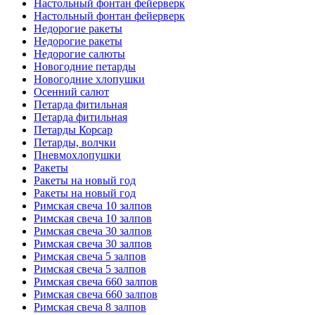
Настольный фонтан фейерверк
Настольный фонтан фейерверк
Недорогие ракеты
Недорогие ракеты
Недорогие салюты
Новогодние петарды
Новогодние хлопушки
Осенний салют
Петарда фитильная
Петарда фитильная
Петарды Корсар
Петарды, волчки
Пневмохлопушки
Ракеты
Ракеты на новый год
Ракеты на новый год
Римская свеча 10 залпов
Римская свеча 10 залпов
Римская свеча 30 залпов
Римская свеча 30 залпов
Римская свеча 5 залпов
Римская свеча 5 залпов
Римская свеча 660 залпов
Римская свеча 660 залпов
Римская свеча 8 залпов