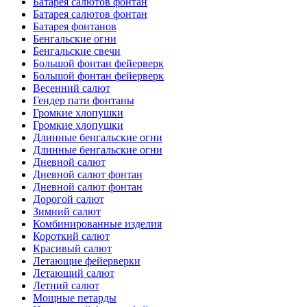
Батарея салютов фонтан
Батарея салютов фонтан
Батарея фонтанов
Бенгальские огни
Бенгальские свечи
Большой фонтан фейерверк
Большой фонтан фейерверк
Весенний салют
Гендер пати фонтаны
Громкие хлопушки
Громкие хлопушки
Длинные бенгальские огни
Длинные бенгальские огни
Дневной салют
Дневной салют фонтан
Дневной салют фонтан
Дорогой салют
Зимний салют
Комбинированные изделия
Короткий салют
Красивый салют
Летающие фейерверки
Летающий салют
Летний салют
Мощные петарды