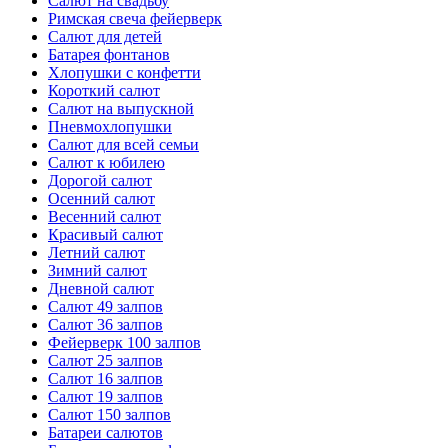
Салют на свадьбу
Римская свеча фейерверк
Салют для детей
Батарея фонтанов
Хлопушки с конфетти
Короткий салют
Салют на выпускной
Пневмохлопушки
Салют для всей семьи
Салют к юбилею
Дорогой салют
Осенний салют
Весенний салют
Красивый салют
Летний салют
Зимний салют
Дневной салют
Салют 49 залпов
Салют 36 залпов
Фейерверк 100 залпов
Салют 25 залпов
Салют 16 залпов
Салют 19 залпов
Салют 150 залпов
Батареи салютов