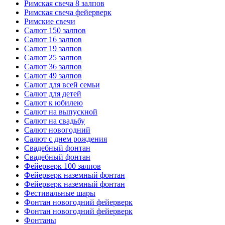
Римская свеча 8 залпов
Римская свеча фейерверк
Римские свечи
Салют 150 залпов
Салют 16 залпов
Салют 19 залпов
Салют 25 залпов
Салют 36 залпов
Салют 49 залпов
Салют для всей семьи
Салют для детей
Салют к юбилею
Салют на выпускной
Салют на свадьбу
Салют новогодний
Салют с днем рождения
Свадебный фонтан
Свадебный фонтан
Фейерверк 100 залпов
Фейерверк наземный фонтан
Фейерверк наземный фонтан
Фестивальные шары
Фонтан новогодний фейерверк
Фонтан новогодний фейерверк
Фонтаны