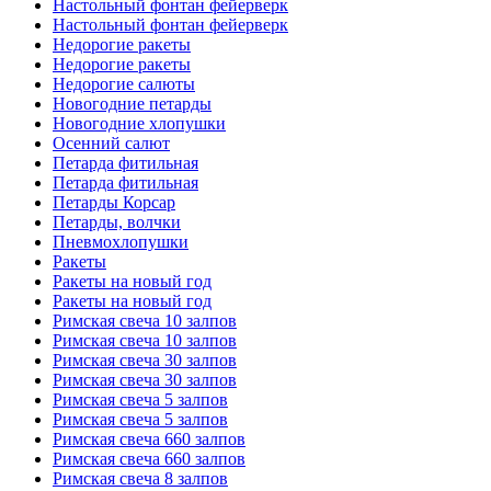
Настольный фонтан фейерверк
Настольный фонтан фейерверк
Недорогие ракеты
Недорогие ракеты
Недорогие салюты
Новогодние петарды
Новогодние хлопушки
Осенний салют
Петарда фитильная
Петарда фитильная
Петарды Корсар
Петарды, волчки
Пневмохлопушки
Ракеты
Ракеты на новый год
Ракеты на новый год
Римская свеча 10 залпов
Римская свеча 10 залпов
Римская свеча 30 залпов
Римская свеча 30 залпов
Римская свеча 5 залпов
Римская свеча 5 залпов
Римская свеча 660 залпов
Римская свеча 660 залпов
Римская свеча 8 залпов