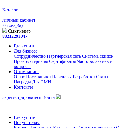
Каталог
Личный кабинет
0 товар(а)
Сыктывкар
88212293047
Где купить
Для бизнеса
Сотрудничество
Партнерская сеть
Система скидок
Промоматериалы
Сертификаты
Часто задаваемые
вопросы
О компании
О нас
Поставщики
Партнеры
Разработки
Статьи
Награды
Для СМИ
Контакты
Зарегистрироваться
Войти
Где купить
Покупателям
Каталог
Где купить
Как заказать
Оплата и доставка
О