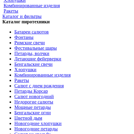
Хлопушки
Комбинированные изделия
Ракеты
Каталог и фильтры
Каталог пиротехники
Батареи салютов
Фонтаны
Римские свечи
Фестивальные шары
Петарды, волчки
Летающие фейерверки
Бенгальские свечи
Хлопушки
Комбинированные изделия
Ракеты
Салют с днем рождения
Петарды Корсар
Салют новогодний
Недорогие салюты
Мощные петарды
Бенгальские огни
Цветной дым
Новогодние хлопушки
Новогодние петарды