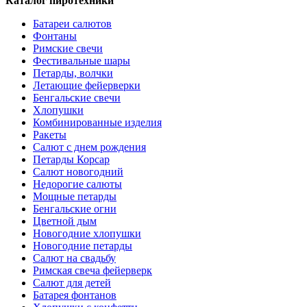
Каталог пиротехники
Батареи салютов
Фонтаны
Римские свечи
Фестивальные шары
Петарды, волчки
Летающие фейерверки
Бенгальские свечи
Хлопушки
Комбинированные изделия
Ракеты
Салют с днем рождения
Петарды Корсар
Салют новогодний
Недорогие салюты
Мощные петарды
Бенгальские огни
Цветной дым
Новогодние хлопушки
Новогодние петарды
Салют на свадьбу
Римская свеча фейерверк
Салют для детей
Батарея фонтанов