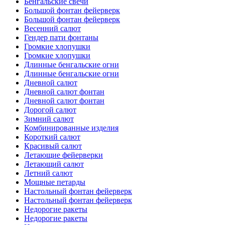
Бенгальские свечи
Большой фонтан фейерверк
Большой фонтан фейерверк
Весенний салют
Гендер пати фонтаны
Громкие хлопушки
Громкие хлопушки
Длинные бенгальские огни
Длинные бенгальские огни
Дневной салют
Дневной салют фонтан
Дневной салют фонтан
Дорогой салют
Зимний салют
Комбинированные изделия
Короткий салют
Красивый салют
Летающие фейерверки
Летающий салют
Летний салют
Мощные петарды
Настольный фонтан фейерверк
Настольный фонтан фейерверк
Недорогие ракеты
Недорогие ракеты