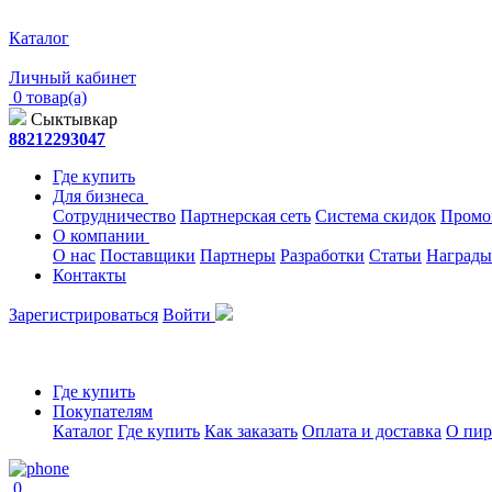
Каталог
Личный кабинет
0 товар(а)
Сыктывкар
88212293047
Где купить
Для бизнеса
Сотрудничество
Партнерская сеть
Система скидок
Промо
О компании
О нас
Поставщики
Партнеры
Разработки
Статьи
Награды
Контакты
Зарегистрироваться
Войти
Где купить
Покупателям
Каталог
Где купить
Как заказать
Оплата и доставка
О пир
0