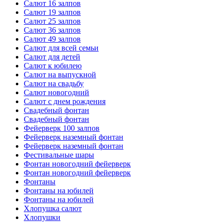
Салют 16 залпов
Салют 19 залпов
Салют 25 залпов
Салют 36 залпов
Салют 49 залпов
Салют для всей семьи
Салют для детей
Салют к юбилею
Салют на выпускной
Салют на свадьбу
Салют новогодний
Салют с днем рождения
Свадебный фонтан
Свадебный фонтан
Фейерверк 100 залпов
Фейерверк наземный фонтан
Фейерверк наземный фонтан
Фестивальные шары
Фонтан новогодний фейерверк
Фонтан новогодний фейерверк
Фонтаны
Фонтаны на юбилей
Фонтаны на юбилей
Хлопушка салют
Хлопушки