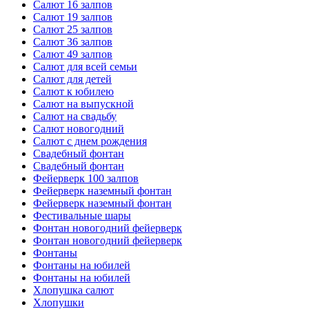
Салют 16 залпов
Салют 19 залпов
Салют 25 залпов
Салют 36 залпов
Салют 49 залпов
Салют для всей семьи
Салют для детей
Салют к юбилею
Салют на выпускной
Салют на свадьбу
Салют новогодний
Салют с днем рождения
Свадебный фонтан
Свадебный фонтан
Фейерверк 100 залпов
Фейерверк наземный фонтан
Фейерверк наземный фонтан
Фестивальные шары
Фонтан новогодний фейерверк
Фонтан новогодний фейерверк
Фонтаны
Фонтаны на юбилей
Фонтаны на юбилей
Хлопушка салют
Хлопушки