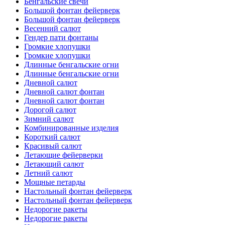
Бенгальские свечи
Большой фонтан фейерверк
Большой фонтан фейерверк
Весенний салют
Гендер пати фонтаны
Громкие хлопушки
Громкие хлопушки
Длинные бенгальские огни
Длинные бенгальские огни
Дневной салют
Дневной салют фонтан
Дневной салют фонтан
Дорогой салют
Зимний салют
Комбинированные изделия
Короткий салют
Красивый салют
Летающие фейерверки
Летающий салют
Летний салют
Мощные петарды
Настольный фонтан фейерверк
Настольный фонтан фейерверк
Недорогие ракеты
Недорогие ракеты