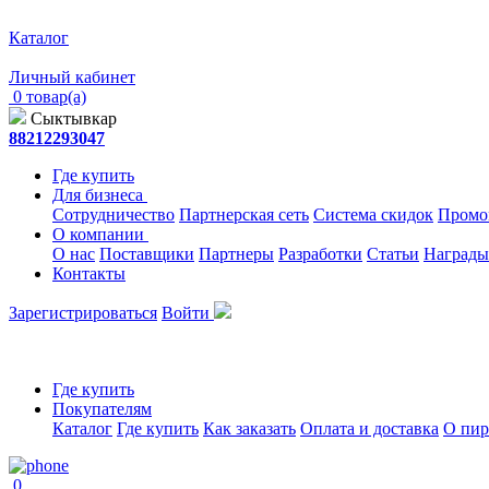
Каталог
Личный кабинет
0 товар(а)
Сыктывкар
88212293047
Где купить
Для бизнеса
Сотрудничество
Партнерская сеть
Система скидок
Промо
О компании
О нас
Поставщики
Партнеры
Разработки
Статьи
Награды
Контакты
Зарегистрироваться
Войти
Где купить
Покупателям
Каталог
Где купить
Как заказать
Оплата и доставка
О пир
0