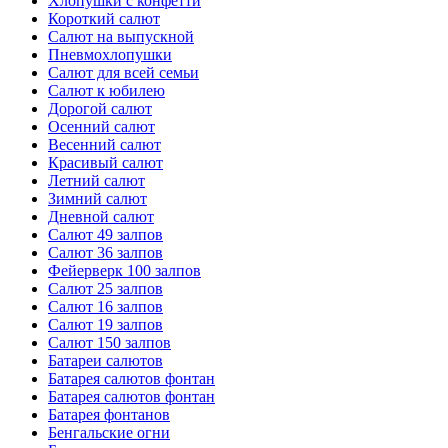
Хлопушки с конфетти
Короткий салют
Салют на выпускной
Пневмохлопушки
Салют для всей семьи
Салют к юбилею
Дорогой салют
Осенний салют
Весенний салют
Красивый салют
Летний салют
Зимний салют
Дневной салют
Салют 49 залпов
Салют 36 залпов
Фейерверк 100 залпов
Салют 25 залпов
Салют 16 залпов
Салют 19 залпов
Салют 150 залпов
Батареи салютов
Батарея салютов фонтан
Батарея салютов фонтан
Батарея фонтанов
Бенгальские огни