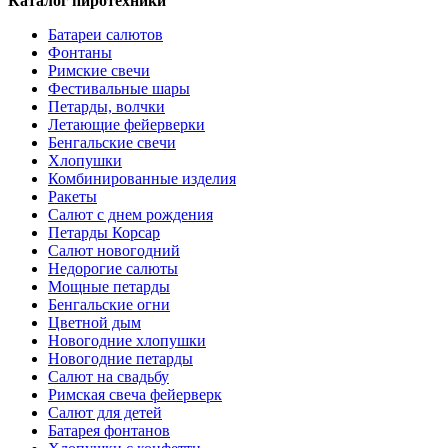
Каталог пиротехники
Батареи салютов
Фонтаны
Римские свечи
Фестивальные шары
Петарды, волчки
Летающие фейерверки
Бенгальские свечи
Хлопушки
Комбинированные изделия
Ракеты
Салют с днем рождения
Петарды Корсар
Салют новогодний
Недорогие салюты
Мощные петарды
Бенгальские огни
Цветной дым
Новогодние хлопушки
Новогодние петарды
Салют на свадьбу
Римская свеча фейерверк
Салют для детей
Батарея фонтанов