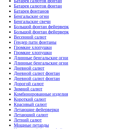
Батарея салютов фонтан
Батарея салютов фонтан
Батарея фонтанов
Бенгальские огни
Бенгальские свечи
Большой фонтан фейерверк
Большой фонтан фейерверк
Весенний салют
Гендер пати фонтаны
Громкие хлопушки
Громкие хлопушки
Длинные бенгальские огни
Длинные бенгальские огни
Дневной салют
Дневной салют фонтан
Дневной салют фонтан
Дорогой салют
Зимний салют
Комбинированные изделия
Короткий салют
Красивый салют
Летающие фейерверки
Летающий салют
Летний салют
Мощные петарды