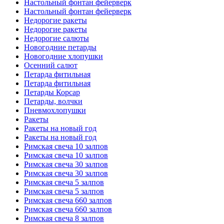
Настольный фонтан фейерверк
Настольный фонтан фейерверк
Недорогие ракеты
Недорогие ракеты
Недорогие салюты
Новогодние петарды
Новогодние хлопушки
Осенний салют
Петарда фитильная
Петарда фитильная
Петарды Корсар
Петарды, волчки
Пневмохлопушки
Ракеты
Ракеты на новый год
Ракеты на новый год
Римская свеча 10 залпов
Римская свеча 10 залпов
Римская свеча 30 залпов
Римская свеча 30 залпов
Римская свеча 5 залпов
Римская свеча 5 залпов
Римская свеча 660 залпов
Римская свеча 660 залпов
Римская свеча 8 залпов