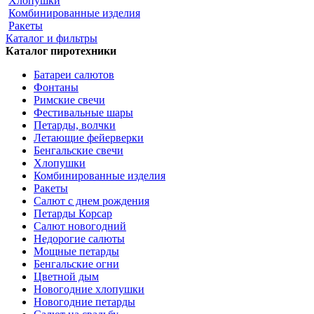
Хлопушки
Комбинированные изделия
Ракеты
Каталог и фильтры
Каталог пиротехники
Батареи салютов
Фонтаны
Римские свечи
Фестивальные шары
Петарды, волчки
Летающие фейерверки
Бенгальские свечи
Хлопушки
Комбинированные изделия
Ракеты
Салют с днем рождения
Петарды Корсар
Салют новогодний
Недорогие салюты
Мощные петарды
Бенгальские огни
Цветной дым
Новогодние хлопушки
Новогодние петарды