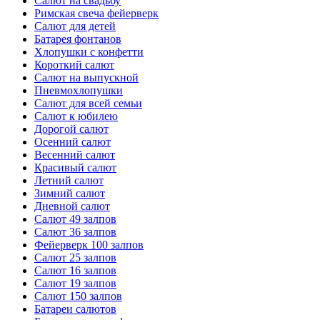
Салют на свадьбу
Римская свеча фейерверк
Салют для детей
Батарея фонтанов
Хлопушки с конфетти
Короткий салют
Салют на выпускной
Пневмохлопушки
Салют для всей семьи
Салют к юбилею
Дорогой салют
Осенний салют
Весенний салют
Красивый салют
Летний салют
Зимний салют
Дневной салют
Салют 49 залпов
Салют 36 залпов
Фейерверк 100 залпов
Салют 25 залпов
Салют 16 залпов
Салют 19 залпов
Салют 150 залпов
Батареи салютов