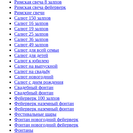
Римская свеча 8 залпов
Римская свеча фейерверк
Римские свечи
Салют 150 залпов
Салют 16 залпов
Салют 19 залпов
Салют 25 залпов
Салют 36 залпов
Салют 49 залпов
Салют для всей семьи
Салют для детей
Салют к юбилею
Салют на выпускной
Салют на свадьбу
Салют новогодний
Салют с днем рождения
Свадебный фонтан
Свадебный фонтан
Фейерверк 100 залпов
Фейерверк наземный фонтан
Фейерверк наземный фонтан
Фестивальные шары
Фонтан новогодний фейерверк
Фонтан новогодний фейерверк
Фонтаны