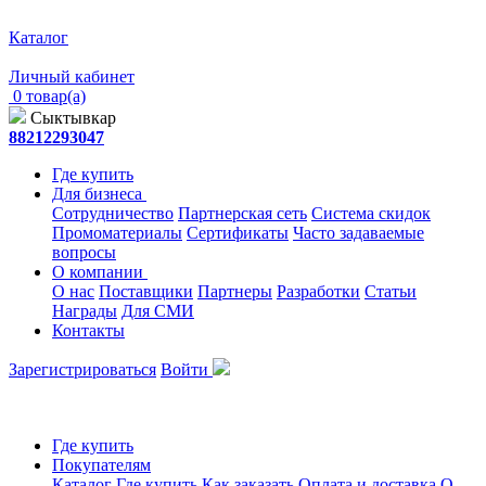
Каталог
Личный кабинет
0 товар(а)
Сыктывкар
88212293047
Где купить
Для бизнеса
Сотрудничество
Партнерская сеть
Система скидок
Промоматериалы
Сертификаты
Часто задаваемые
вопросы
О компании
О нас
Поставщики
Партнеры
Разработки
Статьи
Награды
Для СМИ
Контакты
Зарегистрироваться
Войти
Где купить
Покупателям
Каталог
Где купить
Как заказать
Оплата и доставка
О