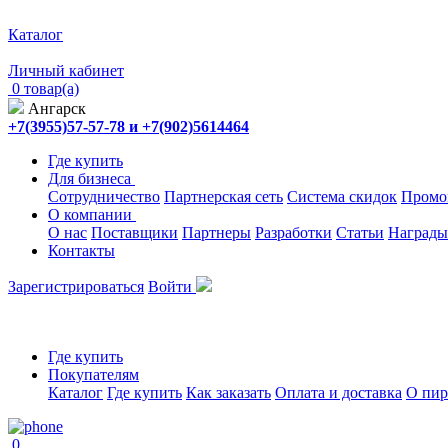
Каталог
Личный кабинет
0 товар(а)
Ангарск
+7(3955)57-57-78 и +7(902)5614464
Где купить
Для бизнеса
Сотрудничество
Партнерская сеть
Система скидок
Промо
О компании
О нас
Поставщики
Партнеры
Разработки
Статьи
Награды
Контакты
Зарегистрироваться
Войти
Где купить
Покупателям
Каталог
Где купить
Как заказать
Оплата и доставка
О пир
0