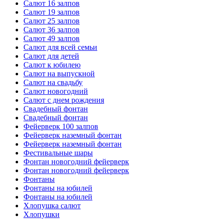
Салют 16 залпов
Салют 19 залпов
Салют 25 залпов
Салют 36 залпов
Салют 49 залпов
Салют для всей семьи
Салют для детей
Салют к юбилею
Салют на выпускной
Салют на свадьбу
Салют новогодний
Салют с днем рождения
Свадебный фонтан
Свадебный фонтан
Фейерверк 100 залпов
Фейерверк наземный фонтан
Фейерверк наземный фонтан
Фестивальные шары
Фонтан новогодний фейерверк
Фонтан новогодний фейерверк
Фонтаны
Фонтаны на юбилей
Фонтаны на юбилей
Хлопушка салют
Хлопушки