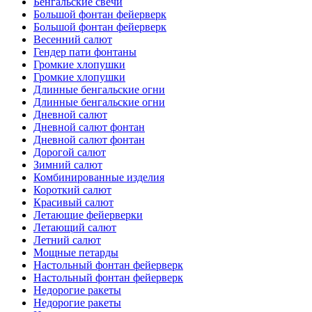
Бенгальские свечи
Большой фонтан фейерверк
Большой фонтан фейерверк
Весенний салют
Гендер пати фонтаны
Громкие хлопушки
Громкие хлопушки
Длинные бенгальские огни
Длинные бенгальские огни
Дневной салют
Дневной салют фонтан
Дневной салют фонтан
Дорогой салют
Зимний салют
Комбинированные изделия
Короткий салют
Красивый салют
Летающие фейерверки
Летающий салют
Летний салют
Мощные петарды
Настольный фонтан фейерверк
Настольный фонтан фейерверк
Недорогие ракеты
Недорогие ракеты