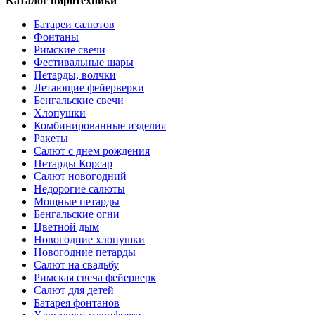
Каталог пиротехники
Батареи салютов
Фонтаны
Римские свечи
Фестивальные шары
Петарды, волчки
Летающие фейерверки
Бенгальские свечи
Хлопушки
Комбинированные изделия
Ракеты
Салют с днем рождения
Петарды Корсар
Салют новогодний
Недорогие салюты
Мощные петарды
Бенгальские огни
Цветной дым
Новогодние хлопушки
Новогодние петарды
Салют на свадьбу
Римская свеча фейерверк
Салют для детей
Батарея фонтанов