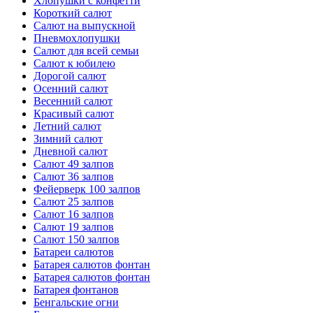
Хлопушки с конфетти
Короткий салют
Салют на выпускной
Пневмохлопушки
Салют для всей семьи
Салют к юбилею
Дорогой салют
Осенний салют
Весенний салют
Красивый салют
Летний салют
Зимний салют
Дневной салют
Салют 49 залпов
Салют 36 залпов
Фейерверк 100 залпов
Салют 25 залпов
Салют 16 залпов
Салют 19 залпов
Салют 150 залпов
Батареи салютов
Батарея салютов фонтан
Батарея салютов фонтан
Батарея фонтанов
Бенгальские огни