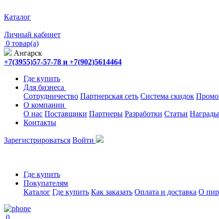
Каталог
Личный кабинет
0 товар(а)
Ангарск
+7(3955)57-57-78 и +7(902)5614464
Где купить
Для бизнеса
Сотрудничество
Партнерская сеть
Система скидок
Промо
О компании
О нас
Поставщики
Партнеры
Разработки
Статьи
Награды
Контакты
Зарегистрироваться
Войти
Где купить
Покупателям
Каталог
Где купить
Как заказать
Оплата и доставка
О пир
0