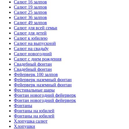
Салют 16 залпов
Салют 19 залпов
Салют 25 залпов
Салют 36 залпов
Салют 49 залпов
Салют для всей семьи
Салют для детей
Салют к юбилею
Салют на выпускной
Салют на свадьбу
Салют новогодний
Салют с днем рождения
Свадебный фонтан
Свадебный фонтан
Фейерверк 100 залпов
Фейерверк наземный фонтан
Фейерверк наземный фонтан
Фестивальные шары
Фонтан новогодний фейерверк
Фонтан новогодний фейерверк
Фонтаны
Фонтаны на юбилей
Фонтаны на юбилей
Хлопушка салют
Хлопушки