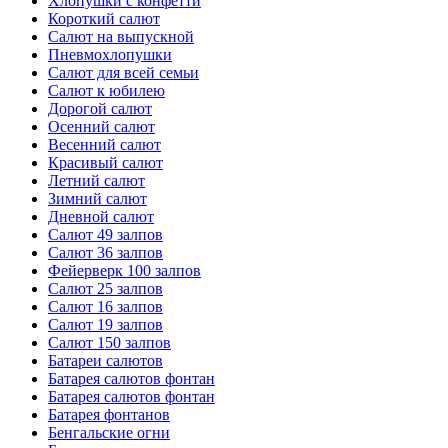
Хлопушки с конфетти
Короткий салют
Салют на выпускной
Пневмохлопушки
Салют для всей семьи
Салют к юбилею
Дорогой салют
Осенний салют
Весенний салют
Красивый салют
Летний салют
Зимний салют
Дневной салют
Салют 49 залпов
Салют 36 залпов
Фейерверк 100 залпов
Салют 25 залпов
Салют 16 залпов
Салют 19 залпов
Салют 150 залпов
Батареи салютов
Батарея салютов фонтан
Батарея салютов фонтан
Батарея фонтанов
Бенгальские огни