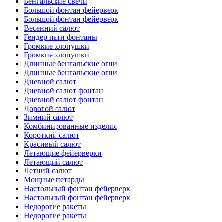
Бенгальские свечи
Большой фонтан фейерверк
Большой фонтан фейерверк
Весенний салют
Гендер пати фонтаны
Громкие хлопушки
Громкие хлопушки
Длинные бенгальские огни
Длинные бенгальские огни
Дневной салют
Дневной салют фонтан
Дневной салют фонтан
Дорогой салют
Зимний салют
Комбинированные изделия
Короткий салют
Красивый салют
Летающие фейерверки
Летающий салют
Летний салют
Мощные петарды
Настольный фонтан фейерверк
Настольный фонтан фейерверк
Недорогие ракеты
Недорогие ракеты