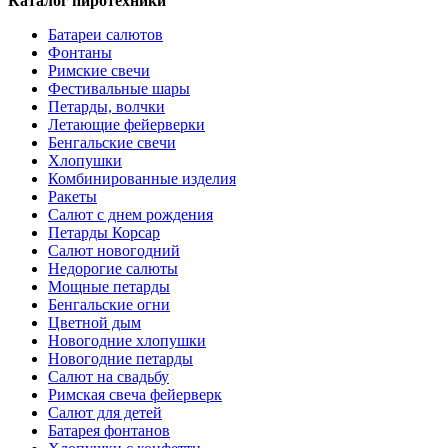
Каталог пиротехники
Батареи салютов
Фонтаны
Римские свечи
Фестивальные шары
Петарды, волчки
Летающие фейерверки
Бенгальские свечи
Хлопушки
Комбинированные изделия
Ракеты
Салют с днем рождения
Петарды Корсар
Салют новогодний
Недорогие салюты
Мощные петарды
Бенгальские огни
Цветной дым
Новогодние хлопушки
Новогодние петарды
Салют на свадьбу
Римская свеча фейерверк
Салют для детей
Батарея фонтанов