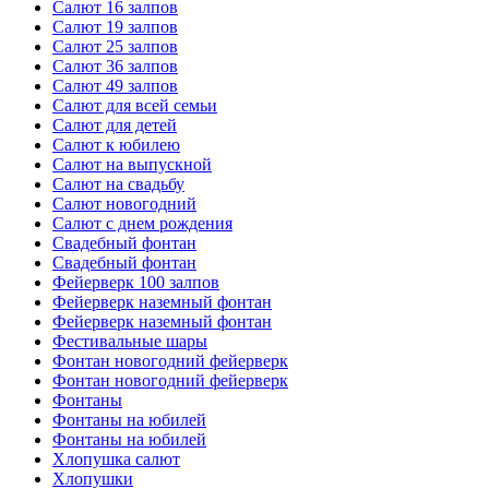
Салют 16 залпов
Салют 19 залпов
Салют 25 залпов
Салют 36 залпов
Салют 49 залпов
Салют для всей семьи
Салют для детей
Салют к юбилею
Салют на выпускной
Салют на свадьбу
Салют новогодний
Салют с днем рождения
Свадебный фонтан
Свадебный фонтан
Фейерверк 100 залпов
Фейерверк наземный фонтан
Фейерверк наземный фонтан
Фестивальные шары
Фонтан новогодний фейерверк
Фонтан новогодний фейерверк
Фонтаны
Фонтаны на юбилей
Фонтаны на юбилей
Хлопушка салют
Хлопушки