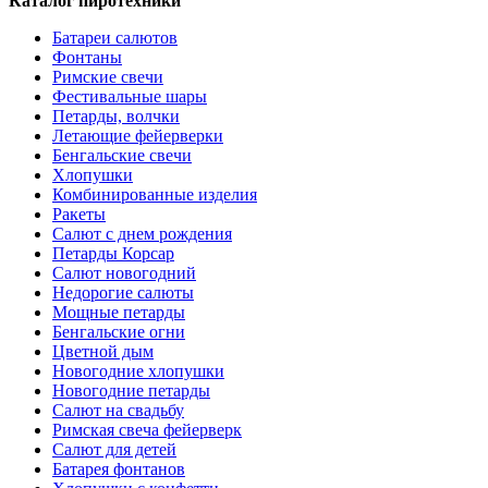
Каталог пиротехники
Батареи салютов
Фонтаны
Римские свечи
Фестивальные шары
Петарды, волчки
Летающие фейерверки
Бенгальские свечи
Хлопушки
Комбинированные изделия
Ракеты
Салют с днем рождения
Петарды Корсар
Салют новогодний
Недорогие салюты
Мощные петарды
Бенгальские огни
Цветной дым
Новогодние хлопушки
Новогодние петарды
Салют на свадьбу
Римская свеча фейерверк
Салют для детей
Батарея фонтанов