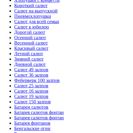
Хлопушки с конфетти
Короткий салют
Салют на выпускной
Пневмохлопушки
Салют для всей семьи
Салют к юбилею
Дорогой салют
Осенний салют
Весенний салют
Красивый салют
Летний салют
Зимний салют
Дневной салют
Салют 49 залпов
Салют 36 залпов
Фейерверк 100 залпов
Салют 25 залпов
Салют 16 залпов
Салют 19 залпов
Салют 150 залпов
Батареи салютов
Батарея салютов фонтан
Батарея салютов фонтан
Батарея фонтанов
Бенгальские огни