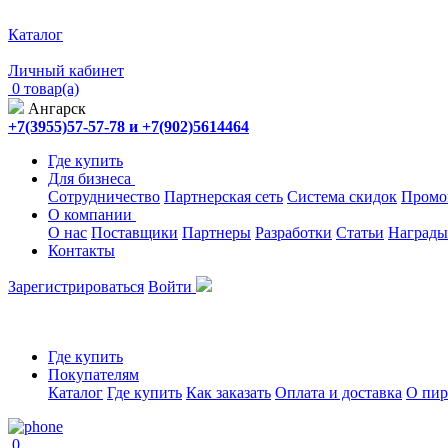
Каталог
Личный кабинет
0 товар(а)
Ангарск
+7(3955)57-57-78 и +7(902)5614464
Где купить
Для бизнеса
Сотрудничество
Партнерская сеть
Система скидок
Промо
О компании
О нас
Поставщики
Партнеры
Разработки
Статьи
Награды
Контакты
Зарегистрироваться
Войти
Где купить
Покупателям
Каталог
Где купить
Как заказать
Оплата и доставка
О пир
0