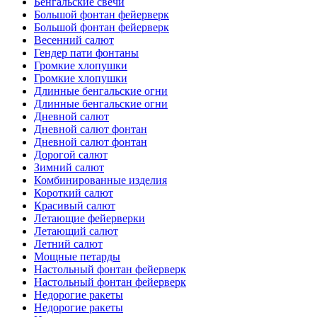
Бенгальские свечи
Большой фонтан фейерверк
Большой фонтан фейерверк
Весенний салют
Гендер пати фонтаны
Громкие хлопушки
Громкие хлопушки
Длинные бенгальские огни
Длинные бенгальские огни
Дневной салют
Дневной салют фонтан
Дневной салют фонтан
Дорогой салют
Зимний салют
Комбинированные изделия
Короткий салют
Красивый салют
Летающие фейерверки
Летающий салют
Летний салют
Мощные петарды
Настольный фонтан фейерверк
Настольный фонтан фейерверк
Недорогие ракеты
Недорогие ракеты