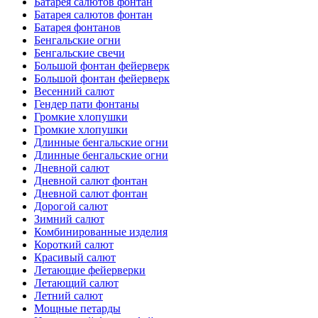
Батарея салютов фонтан
Батарея салютов фонтан
Батарея фонтанов
Бенгальские огни
Бенгальские свечи
Большой фонтан фейерверк
Большой фонтан фейерверк
Весенний салют
Гендер пати фонтаны
Громкие хлопушки
Громкие хлопушки
Длинные бенгальские огни
Длинные бенгальские огни
Дневной салют
Дневной салют фонтан
Дневной салют фонтан
Дорогой салют
Зимний салют
Комбинированные изделия
Короткий салют
Красивый салют
Летающие фейерверки
Летающий салют
Летний салют
Мощные петарды