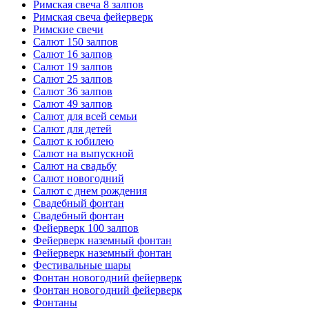
Римская свеча 8 залпов
Римская свеча фейерверк
Римские свечи
Салют 150 залпов
Салют 16 залпов
Салют 19 залпов
Салют 25 залпов
Салют 36 залпов
Салют 49 залпов
Салют для всей семьи
Салют для детей
Салют к юбилею
Салют на выпускной
Салют на свадьбу
Салют новогодний
Салют с днем рождения
Свадебный фонтан
Свадебный фонтан
Фейерверк 100 залпов
Фейерверк наземный фонтан
Фейерверк наземный фонтан
Фестивальные шары
Фонтан новогодний фейерверк
Фонтан новогодний фейерверк
Фонтаны