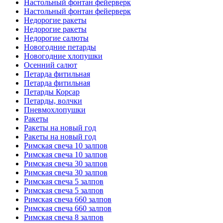
Настольный фонтан фейерверк
Настольный фонтан фейерверк
Недорогие ракеты
Недорогие ракеты
Недорогие салюты
Новогодние петарды
Новогодние хлопушки
Осенний салют
Петарда фитильная
Петарда фитильная
Петарды Корсар
Петарды, волчки
Пневмохлопушки
Ракеты
Ракеты на новый год
Ракеты на новый год
Римская свеча 10 залпов
Римская свеча 10 залпов
Римская свеча 30 залпов
Римская свеча 30 залпов
Римская свеча 5 залпов
Римская свеча 5 залпов
Римская свеча 660 залпов
Римская свеча 660 залпов
Римская свеча 8 залпов