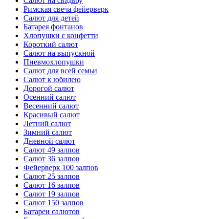
Салют на свадьбу
Римская свеча фейерверк
Салют для детей
Батарея фонтанов
Хлопушки с конфетти
Короткий салют
Салют на выпускной
Пневмохлопушки
Салют для всей семьи
Салют к юбилею
Дорогой салют
Осенний салют
Весенний салют
Красивый салют
Летний салют
Зимний салют
Дневной салют
Салют 49 залпов
Салют 36 залпов
Фейерверк 100 залпов
Салют 25 залпов
Салют 16 залпов
Салют 19 залпов
Салют 150 залпов
Батареи салютов