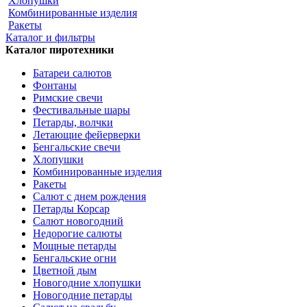
Хлопушки
Комбинированные изделия
Ракеты
Каталог и фильтры
Каталог пиротехники
Батареи салютов
Фонтаны
Римские свечи
Фестивальные шары
Петарды, волчки
Летающие фейерверки
Бенгальские свечи
Хлопушки
Комбинированные изделия
Ракеты
Салют с днем рождения
Петарды Корсар
Салют новогодний
Недорогие салюты
Мощные петарды
Бенгальские огни
Цветной дым
Новогодние хлопушки
Новогодние петарды