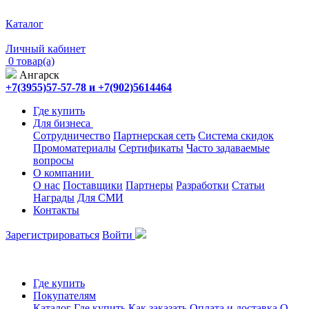
Каталог
Личный кабинет
0 товар(а)
Ангарск
+7(3955)57-57-78 и +7(902)5614464
Где купить
Для бизнеса
Сотрудничество
Партнерская сеть
Система скидок
Промоматериалы
Сертификаты
Часто задаваемые
вопросы
О компании
О нас
Поставщики
Партнеры
Разработки
Статьи
Награды
Для СМИ
Контакты
Зарегистрироваться
Войти
Где купить
Покупателям
Каталог
Где купить
Как заказать
Оплата и доставка
О