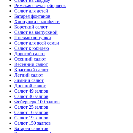
Салют на свадьбу
Римская свеча фейерверк
Салют для детей
Батарея фонтанов
Хлопушки с конфетти
Короткий салют
Салют на выпускной
Пневмохлопушки
Салют для всей семьи
Салют к юбилею
Дорогой салют
Осенний салют
Весенний салют
Красивый салют
Летний салют
Зимний салют
Дневной салют
Салют 49 залпов
Салют 36 залпов
Фейерверк 100 залпов
Салют 25 залпов
Салют 16 залпов
Салют 19 залпов
Салют 150 залпов
Батареи салютов