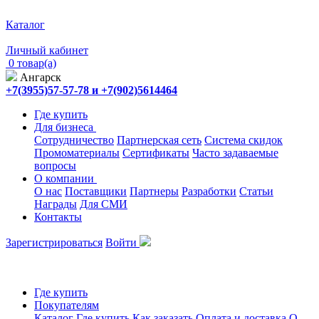
Каталог
Личный кабинет
0 товар(а)
Ангарск
+7(3955)57-57-78 и +7(902)5614464
Где купить
Для бизнеса
Сотрудничество
Партнерская сеть
Система скидок
Промоматериалы
Сертификаты
Часто задаваемые
вопросы
О компании
О нас
Поставщики
Партнеры
Разработки
Статьи
Награды
Для СМИ
Контакты
Зарегистрироваться
Войти
Где купить
Покупателям
Каталог
Где купить
Как заказать
Оплата и доставка
О