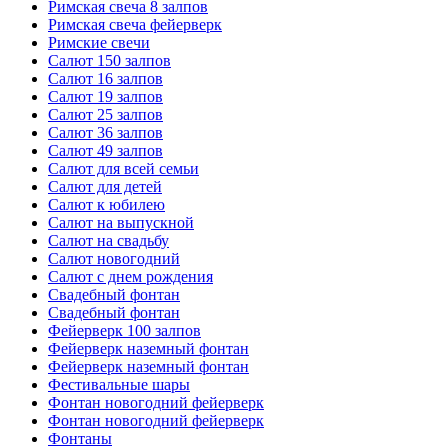
Римская свеча 8 залпов
Римская свеча фейерверк
Римские свечи
Салют 150 залпов
Салют 16 залпов
Салют 19 залпов
Салют 25 залпов
Салют 36 залпов
Салют 49 залпов
Салют для всей семьи
Салют для детей
Салют к юбилею
Салют на выпускной
Салют на свадьбу
Салют новогодний
Салют с днем рождения
Свадебный фонтан
Свадебный фонтан
Фейерверк 100 залпов
Фейерверк наземный фонтан
Фейерверк наземный фонтан
Фестивальные шары
Фонтан новогодний фейерверк
Фонтан новогодний фейерверк
Фонтаны