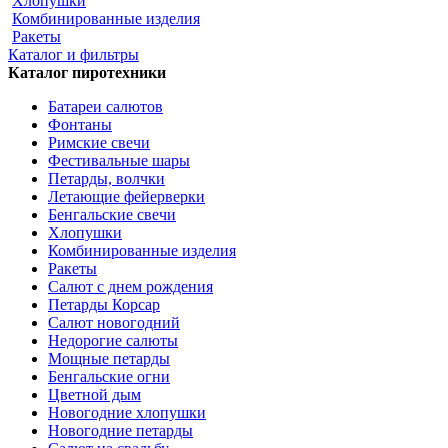
Хлопушки
Комбинированные изделия
Ракеты
Каталог и фильтры
Каталог пиротехники
Батареи салютов
Фонтаны
Римские свечи
Фестивальные шары
Петарды, волчки
Летающие фейерверки
Бенгальские свечи
Хлопушки
Комбинированные изделия
Ракеты
Салют с днем рождения
Петарды Корсар
Салют новогодний
Недорогие салюты
Мощные петарды
Бенгальские огни
Цветной дым
Новогодние хлопушки
Новогодние петарды