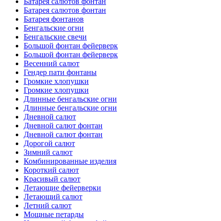
Батарея салютов фонтан
Батарея салютов фонтан
Батарея фонтанов
Бенгальские огни
Бенгальские свечи
Большой фонтан фейерверк
Большой фонтан фейерверк
Весенний салют
Гендер пати фонтаны
Громкие хлопушки
Громкие хлопушки
Длинные бенгальские огни
Длинные бенгальские огни
Дневной салют
Дневной салют фонтан
Дневной салют фонтан
Дорогой салют
Зимний салют
Комбинированные изделия
Короткий салют
Красивый салют
Летающие фейерверки
Летающий салют
Летний салют
Мощные петарды