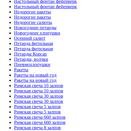
Настольный фонтан фейерверк
Настольный фонтан фейерверк
Недорогие ракеты
Недорогие ракеты
Недорогие салюты
Новогодние петарды
Новогодние хлопушки
Осенний салют
Петарда фитильная
Петарда фитильная
Петарды Корсар
Петарды, волчки
Пневмохлопушки
Ракеты
Ракеты на новый год
Ракеты на новый год
Римская свеча 10 залпов
Римская свеча 10 залпов
Римская свеча 30 залпов
Римская свеча 30 залпов
Римская свеча 5 залпов
Римская свеча 5 залпов
Римская свеча 660 залпов
Римская свеча 660 залпов
Римская свеча 8 залпов