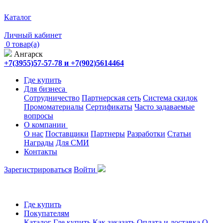
Каталог
Личный кабинет
0 товар(а)
Ангарск
+7(3955)57-57-78 и +7(902)5614464
Где купить
Для бизнеса
Сотрудничество
Партнерская сеть
Система скидок
Промоматериалы
Сертификаты
Часто задаваемые
вопросы
О компании
О нас
Поставщики
Партнеры
Разработки
Статьи
Награды
Для СМИ
Контакты
Зарегистрироваться
Войти
Где купить
Покупателям
Каталог
Где купить
Как заказать
Оплата и доставка
О