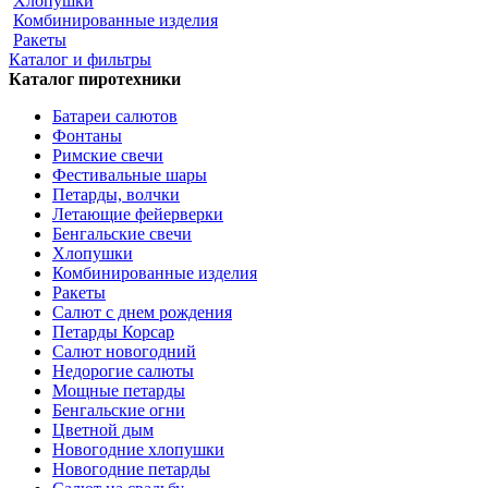
Хлопушки
Комбинированные изделия
Ракеты
Каталог и фильтры
Каталог пиротехники
Батареи салютов
Фонтаны
Римские свечи
Фестивальные шары
Петарды, волчки
Летающие фейерверки
Бенгальские свечи
Хлопушки
Комбинированные изделия
Ракеты
Салют с днем рождения
Петарды Корсар
Салют новогодний
Недорогие салюты
Мощные петарды
Бенгальские огни
Цветной дым
Новогодние хлопушки
Новогодние петарды