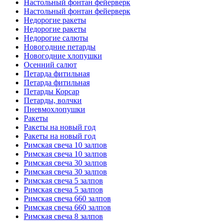
Настольный фонтан фейерверк
Настольный фонтан фейерверк
Недорогие ракеты
Недорогие ракеты
Недорогие салюты
Новогодние петарды
Новогодние хлопушки
Осенний салют
Петарда фитильная
Петарда фитильная
Петарды Корсар
Петарды, волчки
Пневмохлопушки
Ракеты
Ракеты на новый год
Ракеты на новый год
Римская свеча 10 залпов
Римская свеча 10 залпов
Римская свеча 30 залпов
Римская свеча 30 залпов
Римская свеча 5 залпов
Римская свеча 5 залпов
Римская свеча 660 залпов
Римская свеча 660 залпов
Римская свеча 8 залпов