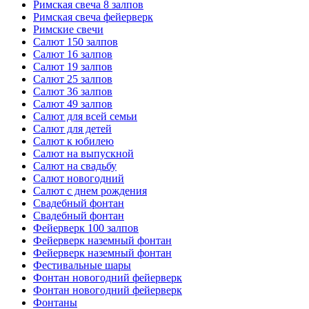
Римская свеча 8 залпов
Римская свеча фейерверк
Римские свечи
Салют 150 залпов
Салют 16 залпов
Салют 19 залпов
Салют 25 залпов
Салют 36 залпов
Салют 49 залпов
Салют для всей семьи
Салют для детей
Салют к юбилею
Салют на выпускной
Салют на свадьбу
Салют новогодний
Салют с днем рождения
Свадебный фонтан
Свадебный фонтан
Фейерверк 100 залпов
Фейерверк наземный фонтан
Фейерверк наземный фонтан
Фестивальные шары
Фонтан новогодний фейерверк
Фонтан новогодний фейерверк
Фонтаны