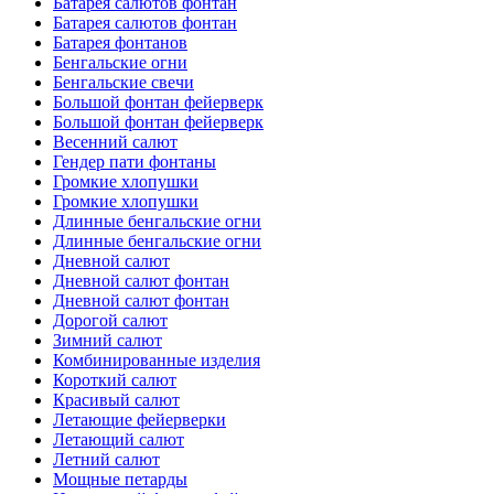
Батарея салютов фонтан
Батарея салютов фонтан
Батарея фонтанов
Бенгальские огни
Бенгальские свечи
Большой фонтан фейерверк
Большой фонтан фейерверк
Весенний салют
Гендер пати фонтаны
Громкие хлопушки
Громкие хлопушки
Длинные бенгальские огни
Длинные бенгальские огни
Дневной салют
Дневной салют фонтан
Дневной салют фонтан
Дорогой салют
Зимний салют
Комбинированные изделия
Короткий салют
Красивый салют
Летающие фейерверки
Летающий салют
Летний салют
Мощные петарды