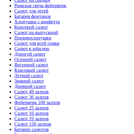
Салют на свадьбу
Римская свеча фейерверк
Салют для детей
Батарея фонтанов
Хлопушки с конфетти
Короткий салют
Салют на выпускной
Пневмохлопушки
Салют для всей семьи
Салют к юбилею
Дорогой салют
Осенний салют
Весенний салют
Красивый салют
Летний салют
Зимний салют
Дневной салют
Салют 49 залпов
Салют 36 залпов
Фейерверк 100 залпов
Салют 25 залпов
Салют 16 залпов
Салют 19 залпов
Салют 150 залпов
Батареи салютов