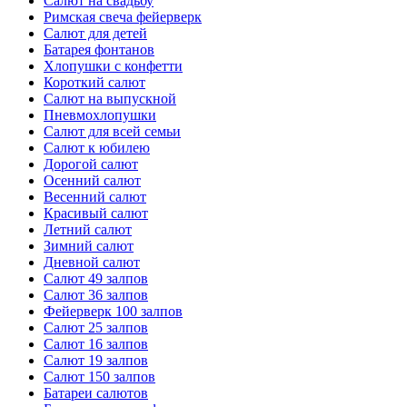
Салют на свадьбу
Римская свеча фейерверк
Салют для детей
Батарея фонтанов
Хлопушки с конфетти
Короткий салют
Салют на выпускной
Пневмохлопушки
Салют для всей семьи
Салют к юбилею
Дорогой салют
Осенний салют
Весенний салют
Красивый салют
Летний салют
Зимний салют
Дневной салют
Салют 49 залпов
Салют 36 залпов
Фейерверк 100 залпов
Салют 25 залпов
Салют 16 залпов
Салют 19 залпов
Салют 150 залпов
Батареи салютов