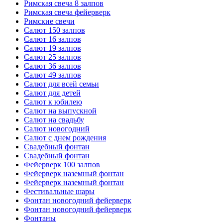
Римская свеча 8 залпов
Римская свеча фейерверк
Римские свечи
Салют 150 залпов
Салют 16 залпов
Салют 19 залпов
Салют 25 залпов
Салют 36 залпов
Салют 49 залпов
Салют для всей семьи
Салют для детей
Салют к юбилею
Салют на выпускной
Салют на свадьбу
Салют новогодний
Салют с днем рождения
Свадебный фонтан
Свадебный фонтан
Фейерверк 100 залпов
Фейерверк наземный фонтан
Фейерверк наземный фонтан
Фестивальные шары
Фонтан новогодний фейерверк
Фонтан новогодний фейерверк
Фонтаны