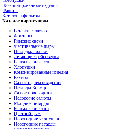
Хлопушки
Комбинированные изделия
Ракеты
Каталог и фильтры
Каталог пиротехники
Батареи салютов
Фонтаны
Римские свечи
Фестивальные шары
Петарды, волчки
Летающие фейерверки
Бенгальские свечи
Хлопушки
Комбинированные изделия
Ракеты
Салют с днем рождения
Петарды Корсар
Салют новогодний
Недорогие салюты
Мощные петарды
Бенгальские огни
Цветной дым
Новогодние хлопушки
Новогодние петарды