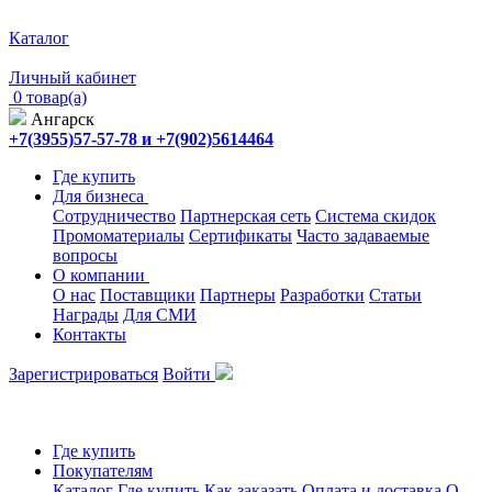
Каталог
Личный кабинет
0 товар(а)
Ангарск
+7(3955)57-57-78 и +7(902)5614464
Где купить
Для бизнеса
Сотрудничество
Партнерская сеть
Система скидок
Промоматериалы
Сертификаты
Часто задаваемые
вопросы
О компании
О нас
Поставщики
Партнеры
Разработки
Статьи
Награды
Для СМИ
Контакты
Зарегистрироваться
Войти
Где купить
Покупателям
Каталог
Где купить
Как заказать
Оплата и доставка
О