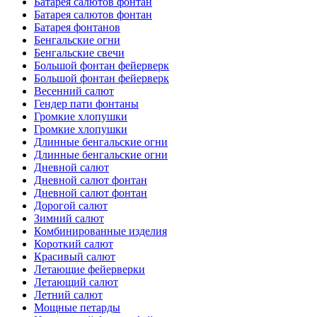
Батарея салютов фонтан
Батарея салютов фонтан
Батарея фонтанов
Бенгальские огни
Бенгальские свечи
Большой фонтан фейерверк
Большой фонтан фейерверк
Весенний салют
Гендер пати фонтаны
Громкие хлопушки
Громкие хлопушки
Длинные бенгальские огни
Длинные бенгальские огни
Дневной салют
Дневной салют фонтан
Дневной салют фонтан
Дорогой салют
Зимний салют
Комбинированные изделия
Короткий салют
Красивый салют
Летающие фейерверки
Летающий салют
Летний салют
Мощные петарды