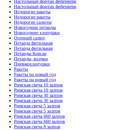
Настольный фонтан фейерверк
Настольный фонтан фейерверк
Недорогие ракеты
Недорогие ракеты
Недорогие салюты
Новогодние петарды
Новогодние хлопушки
Осенний салют
Петарда фитильная
Петарда фитильная
Петарды Корсар
Петарды, волчки
Пневмохлопушки
Ракеты
Ракеты на новый год
Ракеты на новый год
Римская свеча 10 залпов
Римская свеча 10 залпов
Римская свеча 30 залпов
Римская свеча 30 залпов
Римская свеча 5 залпов
Римская свеча 5 залпов
Римская свеча 660 залпов
Римская свеча 660 залпов
Римская свеча 8 залпов