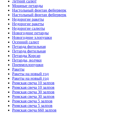
Летний салют
Мощные петарды
Настольный фонтан фейерверк
Настольный фонтан фейерверк
Недорогие ракеты
Недорогие ракеты
Недорогие салюты
Новогодние петарды
Новогодние хлопушки
Осенний салют
Петарда фитильная
Петарда фитильная
Петарды Корсар
Петарды, волчки
Пневмохлопушки
Ракеты
Ракеты на новый год
Ракеты на новый год
Римская свеча 10 залпов
Римская свеча 10 залпов
Римская свеча 30 залпов
Римская свеча 30 залпов
Римская свеча 5 залпов
Римская свеча 5 залпов
Римская свеча 660 залпов