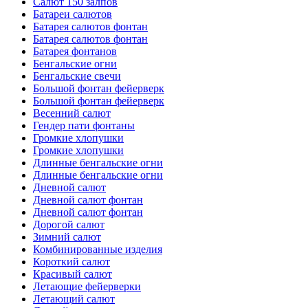
Салют 150 залпов
Батареи салютов
Батарея салютов фонтан
Батарея салютов фонтан
Батарея фонтанов
Бенгальские огни
Бенгальские свечи
Большой фонтан фейерверк
Большой фонтан фейерверк
Весенний салют
Гендер пати фонтаны
Громкие хлопушки
Громкие хлопушки
Длинные бенгальские огни
Длинные бенгальские огни
Дневной салют
Дневной салют фонтан
Дневной салют фонтан
Дорогой салют
Зимний салют
Комбинированные изделия
Короткий салют
Красивый салют
Летающие фейерверки
Летающий салют