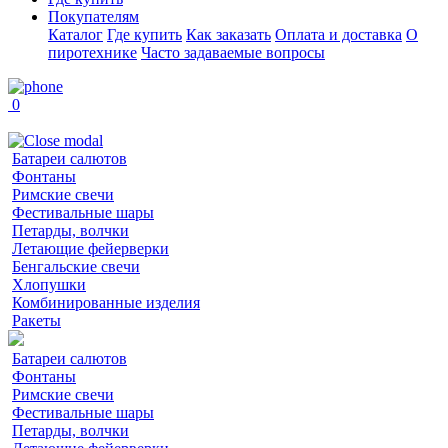
Покупателям
Каталог
Где купить
Как заказать
Оплата и доставка
О
пиротехнике
Часто задаваемые вопросы
0
Батареи салютов
Фонтаны
Римские свечи
Фестивальные шары
Петарды, волчки
Летающие фейерверки
Бенгальские свечи
Хлопушки
Комбинированные изделия
Ракеты
Батареи салютов
Фонтаны
Римские свечи
Фестивальные шары
Петарды, волчки