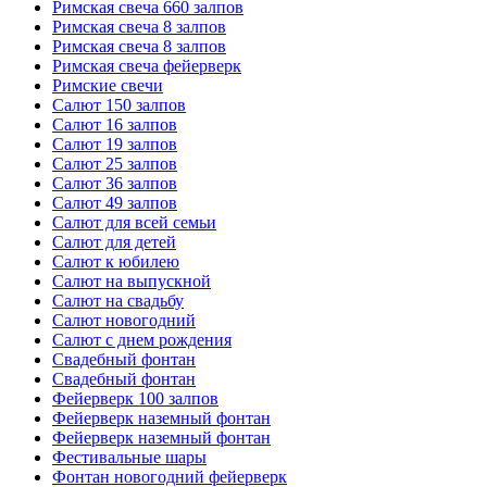
Римская свеча 660 залпов
Римская свеча 8 залпов
Римская свеча 8 залпов
Римская свеча фейерверк
Римские свечи
Салют 150 залпов
Салют 16 залпов
Салют 19 залпов
Салют 25 залпов
Салют 36 залпов
Салют 49 залпов
Салют для всей семьи
Салют для детей
Салют к юбилею
Салют на выпускной
Салют на свадьбу
Салют новогодний
Салют с днем рождения
Свадебный фонтан
Свадебный фонтан
Фейерверк 100 залпов
Фейерверк наземный фонтан
Фейерверк наземный фонтан
Фестивальные шары
Фонтан новогодний фейерверк