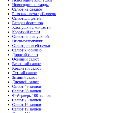
Новогодние хлопушки
Новогодние петарды
Салют на свадьбу
Римская свеча фейерверк
Салют для детей
Батарея фонтанов
Хлопушки с конфетти
Короткий салют
Салют на выпускной
Пневмохлопушки
Салют для всей семьи
Салют к юбилею
Дорогой салют
Осенний салют
Весенний салют
Красивый салют
Летний салют
Зимний салют
Дневной салют
Салют 49 залпов
Салют 36 залпов
Фейерверк 100 залпов
Салют 25 залпов
Салют 16 залпов
Салют 19 залпов