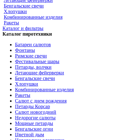
Летающие фейерверки
Бенгальские свечи
Хлопушки
Комбинированные изделия
Ракеты
Каталог и фильтры
Каталог пиротехники
Батареи салютов
Фонтаны
Римские свечи
Фестивальные шары
Петарды, волчки
Летающие фейерверки
Бенгальские свечи
Хлопушки
Комбинированные изделия
Ракеты
Салют с днем рождения
Петарды Корсар
Салют новогодний
Недорогие салюты
Мощные петарды
Бенгальские огни
Цветной дым