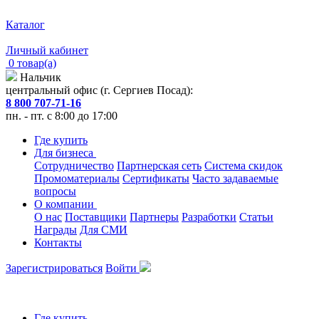
Каталог
Личный кабинет
0 товар(а)
Нальчик
центральный офис (г. Сергиев Посад):
8 800 707-71-16
пн. - пт. с 8:00 до 17:00
Где купить
Для бизнеса
Сотрудничество
Партнерская сеть
Система скидок
Промоматериалы
Сертификаты
Часто задаваемые
вопросы
О компании
О нас
Поставщики
Партнеры
Разработки
Статьи
Награды
Для СМИ
Контакты
Зарегистрироваться
Войти
Где купить