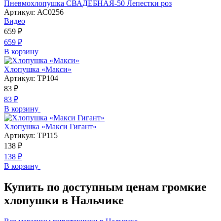
Пневмохлопушка СВАДЕБНАЯ-50 Лепестки роз
Артикул:
АС0256
Видео
659
₽
659
₽
В корзину
Хлопушка «Макси»
Артикул:
ТР104
83
₽
83
₽
В корзину
Хлопушка «Макси Гигант»
Артикул:
ТР115
138
₽
138
₽
В корзину
Купить по доступным ценам громкие
хлопушки в Нальчике