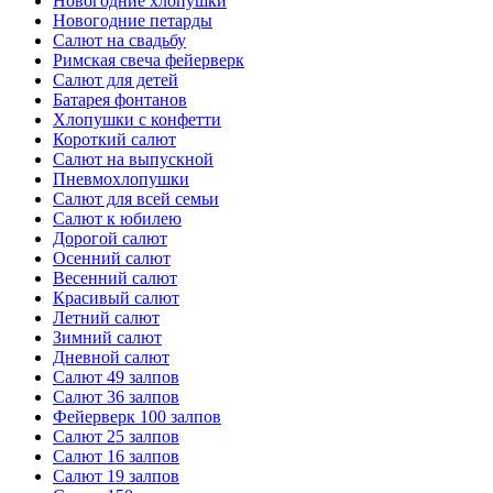
Новогодние хлопушки
Новогодние петарды
Салют на свадьбу
Римская свеча фейерверк
Салют для детей
Батарея фонтанов
Хлопушки с конфетти
Короткий салют
Салют на выпускной
Пневмохлопушки
Салют для всей семьи
Салют к юбилею
Дорогой салют
Осенний салют
Весенний салют
Красивый салют
Летний салют
Зимний салют
Дневной салют
Салют 49 залпов
Салют 36 залпов
Фейерверк 100 залпов
Салют 25 залпов
Салют 16 залпов
Салют 19 залпов