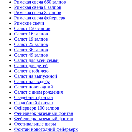
Римская свеча 660 залпов
Римская свеча 8 залпов
Римская свеча 8 залпов
Римская свеча фейерверк
Римские свечи
Салют 150 залпов
Салют 16 залпов
Салют 19 залпов
Салют 25 залпов
Салют 36 залпов
Салют 49 залпов
Салют для всей семьи
Салют для детей
Салют к юбилею
Салют на выпускной
Салют на свадьбу
Салют новогодний
Салют с днем рождения
Свадебный фонтан
Свадебный фонтан
Фейерверк 100 залпов
Фейерверк наземный фонтан
Фейерверк наземный фонтан
Фестивальные шары
Фонтан новогодний фейерверк