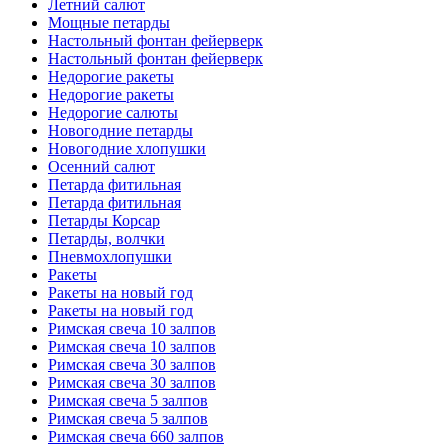
Летний салют
Мощные петарды
Настольный фонтан фейерверк
Настольный фонтан фейерверк
Недорогие ракеты
Недорогие ракеты
Недорогие салюты
Новогодние петарды
Новогодние хлопушки
Осенний салют
Петарда фитильная
Петарда фитильная
Петарды Корсар
Петарды, волчки
Пневмохлопушки
Ракеты
Ракеты на новый год
Ракеты на новый год
Римская свеча 10 залпов
Римская свеча 10 залпов
Римская свеча 30 залпов
Римская свеча 30 залпов
Римская свеча 5 залпов
Римская свеча 5 залпов
Римская свеча 660 залпов