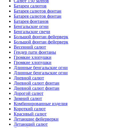
Салют 150 залпов
Батареи салютов
Батарея салютов фонтан
Батарея салютов фонтан
Батарея фонтанов
Бенгальские огни
Бенгальские свечи
Большой фонтан фейерверк
Большой фонтан фейерверк
Весенний салют
Гендер пати фонтаны
Громкие хлопушки
Громкие хлопушки
Длинные бенгальские огни
Длинные бенгальские огни
Дневной салют
Дневной салют фонтан
Дневной салют фонтан
Дорогой салют
Зимний салют
Комбинированные изделия
Короткий салют
Красивый салют
Летающие фейерверки
Летающий салют