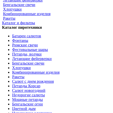
Летающие фейерверки
Бенгальские свечи
Хлопушки
Комбинированные изделия
Ракеты
Каталог и фильтры
Каталог пиротехники
Батареи салютов
Фонтаны
Римские свечи
Фестивальные шары
Петарды, волчки
Летающие фейерверки
Бенгальские свечи
Хлопушки
Комбинированные изделия
Ракеты
Салют с днем рождения
Петарды Корсар
Салют новогодний
Недорогие салюты
Мощные петарды
Бенгальские огни
Цветной дым