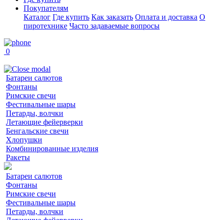
Покупателям
Каталог
Где купить
Как заказать
Оплата и доставка
О
пиротехнике
Часто задаваемые вопросы
0
Батареи салютов
Фонтаны
Римские свечи
Фестивальные шары
Петарды, волчки
Летающие фейерверки
Бенгальские свечи
Хлопушки
Комбинированные изделия
Ракеты
Батареи салютов
Фонтаны
Римские свечи
Фестивальные шары
Петарды, волчки