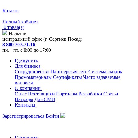
Каталог
Личный кабинет
0 товар(а)
Нальчик
центральный офис (г. Сергиев Посад):
8 800 707-71-16
пн. - пт. с 8:00 до 17:00
Где купить
Для бизнеса
Сотрудничество
Партнерская сеть
Система скидок
Промоматериалы
Сертификаты
Часто задаваемые
вопросы
О компании
О нас
Поставщики
Партнеры
Разработки
Статьи
Награды
Для СМИ
Контакты
Зарегистрироваться
Войти
Где купить