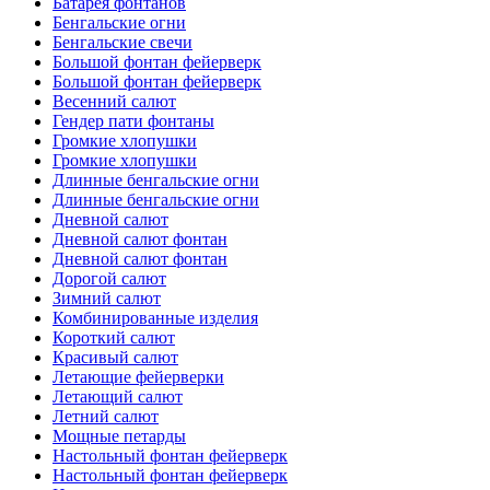
Батарея фонтанов
Бенгальские огни
Бенгальские свечи
Большой фонтан фейерверк
Большой фонтан фейерверк
Весенний салют
Гендер пати фонтаны
Громкие хлопушки
Громкие хлопушки
Длинные бенгальские огни
Длинные бенгальские огни
Дневной салют
Дневной салют фонтан
Дневной салют фонтан
Дорогой салют
Зимний салют
Комбинированные изделия
Короткий салют
Красивый салют
Летающие фейерверки
Летающий салют
Летний салют
Мощные петарды
Настольный фонтан фейерверк
Настольный фонтан фейерверк