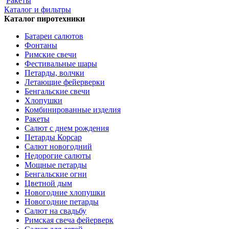
Ракеты
Каталог и фильтры
Каталог пиротехники
Батареи салютов
Фонтаны
Римские свечи
Фестивальные шары
Петарды, волчки
Летающие фейерверки
Бенгальские свечи
Хлопушки
Комбинированные изделия
Ракеты
Салют с днем рождения
Петарды Корсар
Салют новогодний
Недорогие салюты
Мощные петарды
Бенгальские огни
Цветной дым
Новогодние хлопушки
Новогодние петарды
Салют на свадьбу
Римская свеча фейерверк