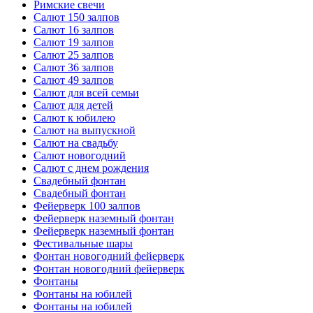
Римские свечи
Салют 150 залпов
Салют 16 залпов
Салют 19 залпов
Салют 25 залпов
Салют 36 залпов
Салют 49 залпов
Салют для всей семьи
Салют для детей
Салют к юбилею
Салют на выпускной
Салют на свадьбу
Салют новогодний
Салют с днем рождения
Свадебный фонтан
Свадебный фонтан
Фейерверк 100 залпов
Фейерверк наземный фонтан
Фейерверк наземный фонтан
Фестивальные шары
Фонтан новогодний фейерверк
Фонтан новогодний фейерверк
Фонтаны
Фонтаны на юбилей
Фонтаны на юбилей