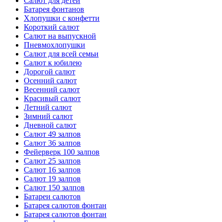
Салют для детей
Батарея фонтанов
Хлопушки с конфетти
Короткий салют
Салют на выпускной
Пневмохлопушки
Салют для всей семьи
Салют к юбилею
Дорогой салют
Осенний салют
Весенний салют
Красивый салют
Летний салют
Зимний салют
Дневной салют
Салют 49 залпов
Салют 36 залпов
Фейерверк 100 залпов
Салют 25 залпов
Салют 16 залпов
Салют 19 залпов
Салют 150 залпов
Батареи салютов
Батарея салютов фонтан
Батарея салютов фонтан