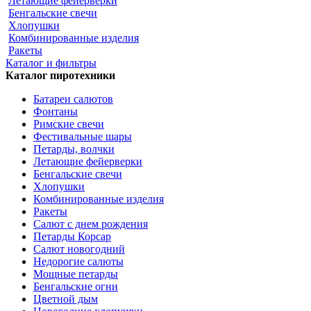
Летающие фейерверки
Бенгальские свечи
Хлопушки
Комбинированные изделия
Ракеты
Каталог и фильтры
Каталог пиротехники
Батареи салютов
Фонтаны
Римские свечи
Фестивальные шары
Петарды, волчки
Летающие фейерверки
Бенгальские свечи
Хлопушки
Комбинированные изделия
Ракеты
Салют с днем рождения
Петарды Корсар
Салют новогодний
Недорогие салюты
Мощные петарды
Бенгальские огни
Цветной дым