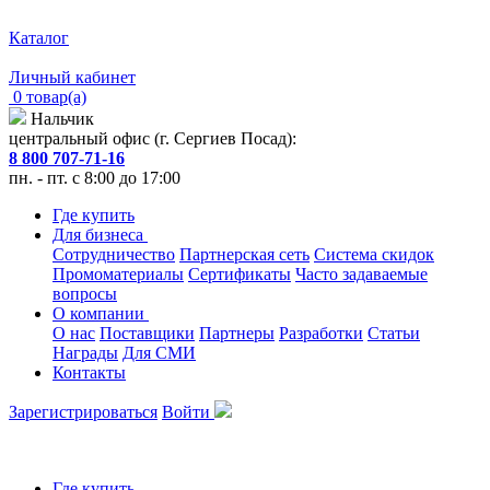
Каталог
Личный кабинет
0 товар(а)
Нальчик
центральный офис (г. Сергиев Посад):
8 800 707-71-16
пн. - пт. с 8:00 до 17:00
Где купить
Для бизнеса
Сотрудничество
Партнерская сеть
Система скидок
Промоматериалы
Сертификаты
Часто задаваемые
вопросы
О компании
О нас
Поставщики
Партнеры
Разработки
Статьи
Награды
Для СМИ
Контакты
Зарегистрироваться
Войти
Где купить