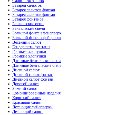
Салют 150 залпов
Батареи салютов
Батарея салютов фонтан
Батарея салютов фонтан
Батарея фонтанов
Бенгальские огни
Бенгальские свечи
Большой фонтан фейерверк
Большой фонтан фейерверк
Весенний салют
Гендер пати фонтаны
Громкие хлопушки
Громкие хлопушки
Длинные бенгальские огни
Длинные бенгальские огни
Дневной салют
Дневной салют фонтан
Дневной салют фонтан
Дорогой салют
Зимний салют
Комбинированные изделия
Короткий салют
Красивый салют
Летающие фейерверки
Летающий салют