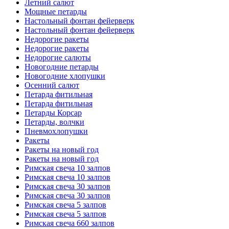
Летний салют
Мощные петарды
Настольный фонтан фейерверк
Настольный фонтан фейерверк
Недорогие ракеты
Недорогие ракеты
Недорогие салюты
Новогодние петарды
Новогодние хлопушки
Осенний салют
Петарда фитильная
Петарда фитильная
Петарды Корсар
Петарды, волчки
Пневмохлопушки
Ракеты
Ракеты на новый год
Ракеты на новый год
Римская свеча 10 залпов
Римская свеча 10 залпов
Римская свеча 30 залпов
Римская свеча 30 залпов
Римская свеча 5 залпов
Римская свеча 5 залпов
Римская свеча 660 залпов