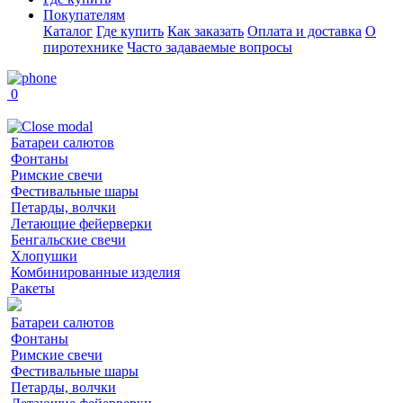
Покупателям
Каталог
Где купить
Как заказать
Оплата и доставка
О
пиротехнике
Часто задаваемые вопросы
0
Батареи салютов
Фонтаны
Римские свечи
Фестивальные шары
Петарды, волчки
Летающие фейерверки
Бенгальские свечи
Хлопушки
Комбинированные изделия
Ракеты
Батареи салютов
Фонтаны
Римские свечи
Фестивальные шары
Петарды, волчки