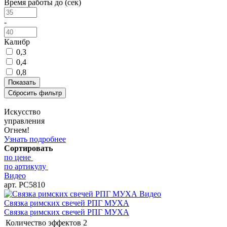
Время работы до (сек)
-
Калибр
0,3
0,4
0,8
Искусство
управления
Огнем!
Узнать подробнее
Сортировать
по цене
по артикулу
Видео
арт. РС5810
Видео
Связка римских свечей РПГ МУХА
Связка римских свечей РПГ МУХА
Количество эффектов
2