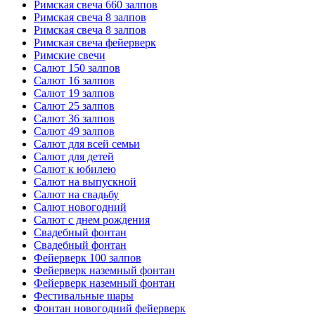
Римская свеча 660 залпов
Римская свеча 8 залпов
Римская свеча 8 залпов
Римская свеча фейерверк
Римские свечи
Салют 150 залпов
Салют 16 залпов
Салют 19 залпов
Салют 25 залпов
Салют 36 залпов
Салют 49 залпов
Салют для всей семьи
Салют для детей
Салют к юбилею
Салют на выпускной
Салют на свадьбу
Салют новогодний
Салют с днем рождения
Свадебный фонтан
Свадебный фонтан
Фейерверк 100 залпов
Фейерверк наземный фонтан
Фейерверк наземный фонтан
Фестивальные шары
Фонтан новогодний фейерверк