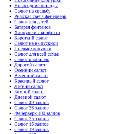
Новогодние хлопушки
Новогодние петарды
Салют на свадьбу
Римская свеча фейерверк
Салют для детей
Батарея фонтанов
Хлопушки с конфетти
Короткий салют
Салют на выпускной
Пневмохлопушки
Салют для всей семьи
Салют к юбилею
Дорогой салют
Осенний салют
Весенний салют
Красивый салют
Летний салют
Зимний салют
Дневной салют
Салют 49 залпов
Салют 36 залпов
Фейерверк 100 залпов
Салют 25 залпов
Салют 16 залпов
Салют 19 залпов