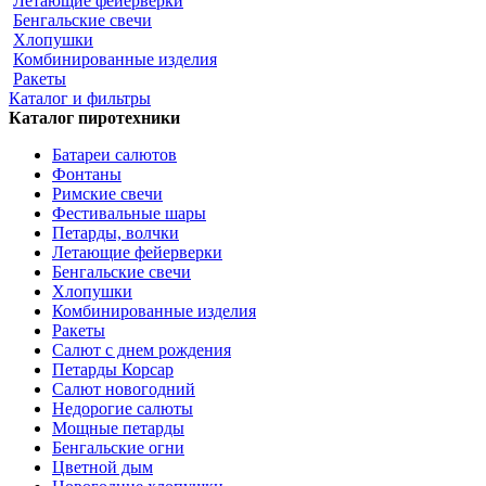
Летающие фейерверки
Бенгальские свечи
Хлопушки
Комбинированные изделия
Ракеты
Каталог и фильтры
Каталог пиротехники
Батареи салютов
Фонтаны
Римские свечи
Фестивальные шары
Петарды, волчки
Летающие фейерверки
Бенгальские свечи
Хлопушки
Комбинированные изделия
Ракеты
Салют с днем рождения
Петарды Корсар
Салют новогодний
Недорогие салюты
Мощные петарды
Бенгальские огни
Цветной дым