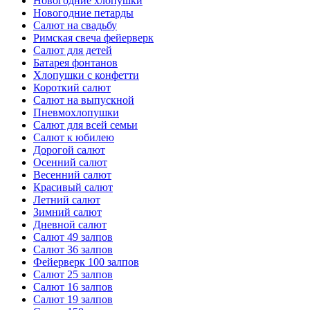
Новогодние хлопушки
Новогодние петарды
Салют на свадьбу
Римская свеча фейерверк
Салют для детей
Батарея фонтанов
Хлопушки с конфетти
Короткий салют
Салют на выпускной
Пневмохлопушки
Салют для всей семьи
Салют к юбилею
Дорогой салют
Осенний салют
Весенний салют
Красивый салют
Летний салют
Зимний салют
Дневной салют
Салют 49 залпов
Салют 36 залпов
Фейерверк 100 залпов
Салют 25 залпов
Салют 16 залпов
Салют 19 залпов