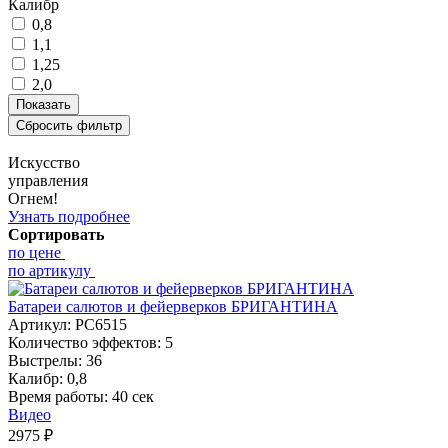
Калибр
0,8
1,1
1,25
2,0
Искусство
управления
Огнем!
Узнать подробнее
Сортировать
по цене
по артикулу
Батареи салютов и фейерверков БРИГАНТИНА
Артикул:
РС6515
Количество эффектов:
5
Выстрелы:
36
Калибр:
0,8
Время работы:
40 сек
Видео
2975
₽