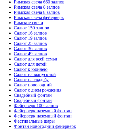
Римская свеча 660 залпов
Римская свеча 8 залпов
Римская свеча 8 залпов
Римская свеча фейерверк
Римские свечи
Салют 150 залпов
Салют 16 залпов
Салют 19 залпов
Салют 25 залпов
Салют 36 залпов
Салют 49 залпов
Салют для всей семьи
Салют для детей
Салют к юбилею
Салют на выпускной
Салют на свадьбу
Салют новогодний
Салют с днем рождения
Свадебный фонтан
Свадебный фонтан
Фейерверк 100 залпов
Фейерверк наземный фонтан
Фейерверк наземный фонтан
Фестивальные шары
Фонтан новогодний фейерверк