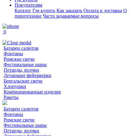
Покупателям
Каталог
Где купить
Как заказать
Оплата и доставка
О
пиротехнике
Часто задаваемые вопросы
0
Батареи салютов
Фонтаны
Римские свечи
Фестивальные шары
Петарды, волчки
Летающие фейерверки
Бенгальские свечи
Хлопушки
Комбинированные изделия
Ракеты
Батареи салютов
Фонтаны
Римские свечи
Фестивальные шары
Петарды, волчки