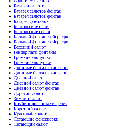
Салют 150 залпов
Батареи салютов
Батарея салютов фонтан
Батарея салютов фонтан
Батарея фонтанов
Бенгальские огни
Бенгальские свечи
Большой фонтан фейерверк
Большой фонтан фейерверк
Весенний салют
Гендер пати фонтаны
Громкие хлопушки
Громкие хлопушки
Длинные бенгальские огни
Длинные бенгальские огни
Дневной салют
Дневной салют фонтан
Дневной салют фонтан
Дорогой салют
Зимний салют
Комбинированные изделия
Короткий салют
Красивый салют
Летающие фейерверки
Летающий салют