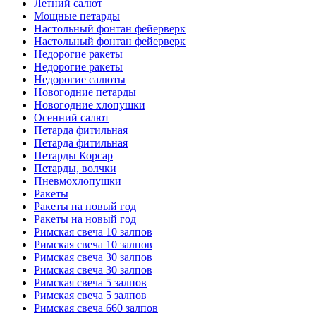
Летний салют
Мощные петарды
Настольный фонтан фейерверк
Настольный фонтан фейерверк
Недорогие ракеты
Недорогие ракеты
Недорогие салюты
Новогодние петарды
Новогодние хлопушки
Осенний салют
Петарда фитильная
Петарда фитильная
Петарды Корсар
Петарды, волчки
Пневмохлопушки
Ракеты
Ракеты на новый год
Ракеты на новый год
Римская свеча 10 залпов
Римская свеча 10 залпов
Римская свеча 30 залпов
Римская свеча 30 залпов
Римская свеча 5 залпов
Римская свеча 5 залпов
Римская свеча 660 залпов