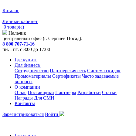
Каталог
Личный кабинет
0 товар(а)
Нальчик
центральный офис (г. Сергиев Посад):
8 800 707-71-16
пн. - пт. с 8:00 до 17:00
Где купить
Для бизнеса
Сотрудничество
Партнерская сеть
Система скидок
Промоматериалы
Сертификаты
Часто задаваемые
вопросы
О компании
О нас
Поставщики
Партнеры
Разработки
Статьи
Награды
Для СМИ
Контакты
Зарегистрироваться
Войти
Где купить