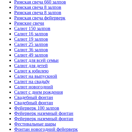
Римская свеча 660 залпов
Римская свеча 8 залпов
Римская свеча 8 залпов
Римская свеча фейерверк
Римские свечи
Салют 150 залпов
Салют 16 залпов
Салют 19 залпов
Салют 25 залпов
Салют 36 залпов
Салют 49 залпов
Салют для всей семьи
Салют для детей
Салют к юбилею
Салют на выпускной
Салют на свадьбу
Салют новогодний
Салют с днем рождения
Свадебный фонтан
Свадебный фонтан
Фейерверк 100 залпов
Фейерверк наземный фонтан
Фейерверк наземный фонтан
Фестивальные шары
Фонтан новогодний фейерверк