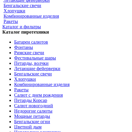
Летающие фейерверки
Бенгальские свечи
Хлопушки
Комбинированные изделия
Ракеты
Каталог и фильтры
Каталог пиротехники
Батареи салютов
Фонтаны
Римские свечи
Фестивальные шары
Петарды, волчки
Летающие фейерверки
Бенгальские свечи
Хлопушки
Комбинированные изделия
Ракеты
Салют с днем рождения
Петарды Корсар
Салют новогодний
Недорогие салюты
Мощные петарды
Бенгальские огни
Цветной дым