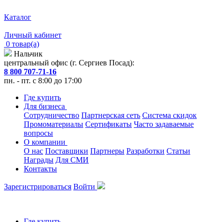
Каталог
Личный кабинет
0 товар(а)
Нальчик
центральный офис (г. Сергиев Посад):
8 800 707-71-16
пн. - пт. с 8:00 до 17:00
Где купить
Для бизнеса
Сотрудничество
Партнерская сеть
Система скидок
Промоматериалы
Сертификаты
Часто задаваемые
вопросы
О компании
О нас
Поставщики
Партнеры
Разработки
Статьи
Награды
Для СМИ
Контакты
Зарегистрироваться
Войти
Где купить