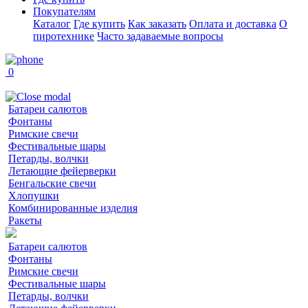
Покупателям
Каталог
Где купить
Как заказать
Оплата и доставка
О
пиротехнике
Часто задаваемые вопросы
0
Батареи салютов
Фонтаны
Римские свечи
Фестивальные шары
Петарды, волчки
Летающие фейерверки
Бенгальские свечи
Хлопушки
Комбинированные изделия
Ракеты
Батареи салютов
Фонтаны
Римские свечи
Фестивальные шары
Петарды, волчки