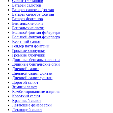
Салют 150 залпов
Батареи салютов
Батарея салютов фонтан
Батарея салютов фонтан
Батарея фонтанов
Бенгальские огни
Бенгальские свечи
Большой фонтан фейерверк
Большой фонтан фейерверк
Весенний салют
Гендер пати фонтаны
Громкие хлопушки
Громкие хлопушки
Длинные бенгальские огни
Длинные бенгальские огни
Дневной салют
Дневной салют фонтан
Дневной салют фонтан
Дорогой салют
Зимний салют
Комбинированные изделия
Короткий салют
Красивый салют
Летающие фейерверки
Летающий салют