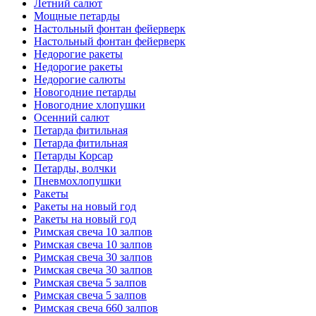
Летний салют
Мощные петарды
Настольный фонтан фейерверк
Настольный фонтан фейерверк
Недорогие ракеты
Недорогие ракеты
Недорогие салюты
Новогодние петарды
Новогодние хлопушки
Осенний салют
Петарда фитильная
Петарда фитильная
Петарды Корсар
Петарды, волчки
Пневмохлопушки
Ракеты
Ракеты на новый год
Ракеты на новый год
Римская свеча 10 залпов
Римская свеча 10 залпов
Римская свеча 30 залпов
Римская свеча 30 залпов
Римская свеча 5 залпов
Римская свеча 5 залпов
Римская свеча 660 залпов