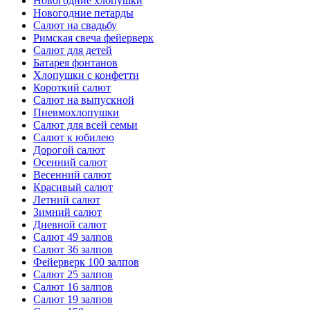
Новогодние хлопушки
Новогодние петарды
Салют на свадьбу
Римская свеча фейерверк
Салют для детей
Батарея фонтанов
Хлопушки с конфетти
Короткий салют
Салют на выпускной
Пневмохлопушки
Салют для всей семьи
Салют к юбилею
Дорогой салют
Осенний салют
Весенний салют
Красивый салют
Летний салют
Зимний салют
Дневной салют
Салют 49 залпов
Салют 36 залпов
Фейерверк 100 залпов
Салют 25 залпов
Салют 16 залпов
Салют 19 залпов