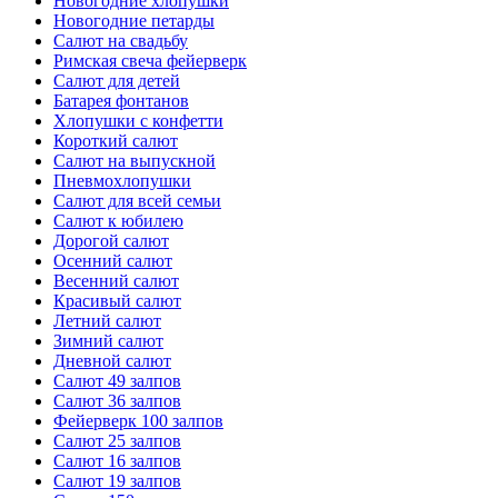
Новогодние хлопушки
Новогодние петарды
Салют на свадьбу
Римская свеча фейерверк
Салют для детей
Батарея фонтанов
Хлопушки с конфетти
Короткий салют
Салют на выпускной
Пневмохлопушки
Салют для всей семьи
Салют к юбилею
Дорогой салют
Осенний салют
Весенний салют
Красивый салют
Летний салют
Зимний салют
Дневной салют
Салют 49 залпов
Салют 36 залпов
Фейерверк 100 залпов
Салют 25 залпов
Салют 16 залпов
Салют 19 залпов