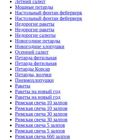
Летний салют
Мощные петарды
Настольный фонтан фейерверк
Настольный фонтан фейерверк
Недорогие ракеты
Недорогие ракеты
Недорогие салюты
Новогодние петарды
Новогодние хлопушки
Осенний салют
Петарда фитильная
Петарда фитильная
Петарды Корсар
Петарды, волчки
Пневмохлопушки
Ракеты
Ракеты на новый год
Ракеты на новый год
Римская свеча 10 залпов
Римская свеча 10 залпов
Римская свеча 30 залпов
Римская свеча 30 залпов
Римская свеча 5 залпов
Римская свеча 5 залпов
Римская свеча 660 залпов