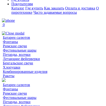
Покупателям
Каталог
Где купить
Как заказать
Оплата и доставка
О
пиротехнике
Часто задаваемые вопросы
0
Батареи салютов
Фонтаны
Римские свечи
Фестивальные шары
Петарды, волчки
Летающие фейерверки
Бенгальские свечи
Хлопушки
Комбинированные изделия
Ракеты
Батареи салютов
Фонтаны
Римские свечи
Фестивальные шары
Петарды, волчки