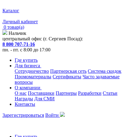
Каталог
Личный кабинет
0 товар(а)
Нальчик
центральный офис (г. Сергиев Посад):
8 800 707-71-16
пн. - пт. с 8:00 до 17:00
Где купить
Для бизнеса
Сотрудничество
Партнерская сеть
Система скидок
Промоматериалы
Сертификаты
Часто задаваемые
вопросы
О компании
О нас
Поставщики
Партнеры
Разработки
Статьи
Награды
Для СМИ
Контакты
Зарегистрироваться
Войти
Где купить