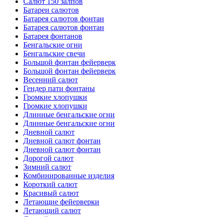
Салют 150 залпов
Батареи салютов
Батарея салютов фонтан
Батарея салютов фонтан
Батарея фонтанов
Бенгальские огни
Бенгальские свечи
Большой фонтан фейерверк
Большой фонтан фейерверк
Весенний салют
Гендер пати фонтаны
Громкие хлопушки
Громкие хлопушки
Длинные бенгальские огни
Длинные бенгальские огни
Дневной салют
Дневной салют фонтан
Дневной салют фонтан
Дорогой салют
Зимний салют
Комбинированные изделия
Короткий салют
Красивый салют
Летающие фейерверки
Летающий салют