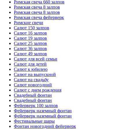
Римская свеча 660 залпов
Римская свеча 8 залпов
Римская свеча 8 залпов
Римская свеча фейерверк
Римские свечи
Салют 150 залпов
Салют 16 залпов
Салют 19 залпов
Салют 25 залпов
Салют 36 залпов
Салют 49 залпов
Салют для всей семьи
Салют для детей
Салют к юбилею
Салют на выпускной
Салют на свадьбу
Салют новогодний
Салют с днем рождения
Свадебный фонтан
Свадебный фонтан
Фейерверк 100 залпов
Фейерверк наземный фонтан
Фейерверк наземный фонтан
Фестивальные шары
Фонтан новогодний фейерверк