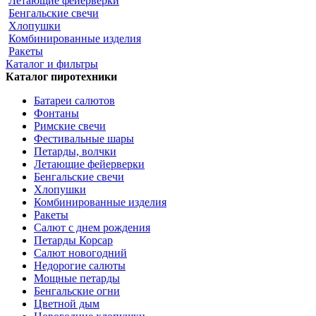
Летающие фейерверки
Бенгальские свечи
Хлопушки
Комбинированные изделия
Ракеты
Каталог и фильтры
Каталог пиротехники
Батареи салютов
Фонтаны
Римские свечи
Фестивальные шары
Петарды, волчки
Летающие фейерверки
Бенгальские свечи
Хлопушки
Комбинированные изделия
Ракеты
Салют с днем рождения
Петарды Корсар
Салют новогодний
Недорогие салюты
Мощные петарды
Бенгальские огни
Цветной дым