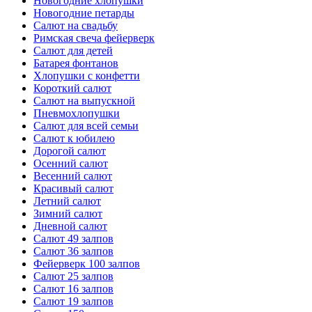
Новогодние хлопушки
Новогодние петарды
Салют на свадьбу
Римская свеча фейерверк
Салют для детей
Батарея фонтанов
Хлопушки с конфетти
Короткий салют
Салют на выпускной
Пневмохлопушки
Салют для всей семьи
Салют к юбилею
Дорогой салют
Осенний салют
Весенний салют
Красивый салют
Летний салют
Зимний салют
Дневной салют
Салют 49 залпов
Салют 36 залпов
Фейерверк 100 залпов
Салют 25 залпов
Салют 16 залпов
Салют 19 залпов