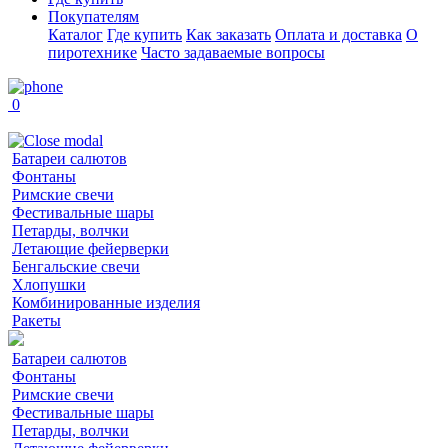
Покупателям
Каталог
Где купить
Как заказать
Оплата и доставка
О
пиротехнике
Часто задаваемые вопросы
0
Батареи салютов
Фонтаны
Римские свечи
Фестивальные шары
Петарды, волчки
Летающие фейерверки
Бенгальские свечи
Хлопушки
Комбинированные изделия
Ракеты
Батареи салютов
Фонтаны
Римские свечи
Фестивальные шары
Петарды, волчки