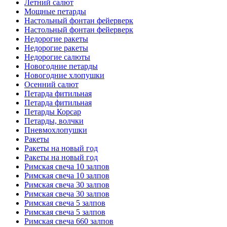
Летний салют
Мощные петарды
Настольный фонтан фейерверк
Настольный фонтан фейерверк
Недорогие ракеты
Недорогие ракеты
Недорогие салюты
Новогодние петарды
Новогодние хлопушки
Осенний салют
Петарда фитильная
Петарда фитильная
Петарды Корсар
Петарды, волчки
Пневмохлопушки
Ракеты
Ракеты на новый год
Ракеты на новый год
Римская свеча 10 залпов
Римская свеча 10 залпов
Римская свеча 30 залпов
Римская свеча 30 залпов
Римская свеча 5 залпов
Римская свеча 5 залпов
Римская свеча 660 залпов