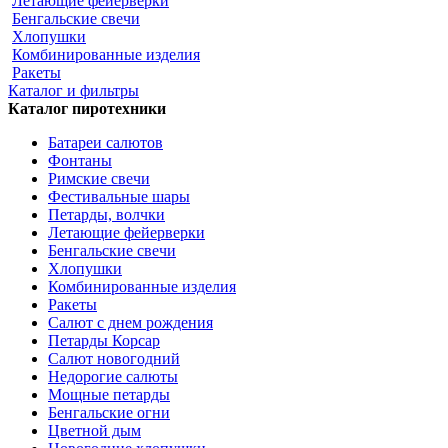
Летающие фейерверки
Бенгальские свечи
Хлопушки
Комбинированные изделия
Ракеты
Каталог и фильтры
Каталог пиротехники
Батареи салютов
Фонтаны
Римские свечи
Фестивальные шары
Петарды, волчки
Летающие фейерверки
Бенгальские свечи
Хлопушки
Комбинированные изделия
Ракеты
Салют с днем рождения
Петарды Корсар
Салют новогодний
Недорогие салюты
Мощные петарды
Бенгальские огни
Цветной дым