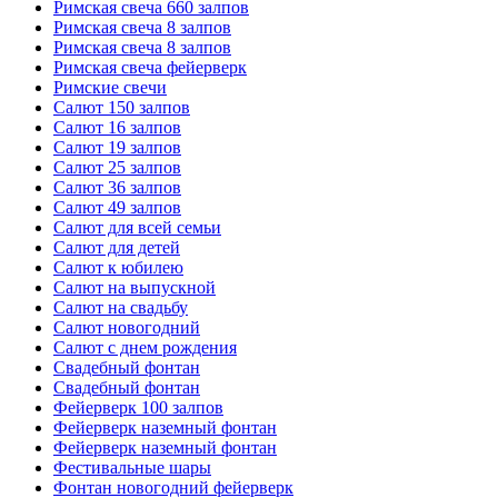
Римская свеча 660 залпов
Римская свеча 8 залпов
Римская свеча 8 залпов
Римская свеча фейерверк
Римские свечи
Салют 150 залпов
Салют 16 залпов
Салют 19 залпов
Салют 25 залпов
Салют 36 залпов
Салют 49 залпов
Салют для всей семьи
Салют для детей
Салют к юбилею
Салют на выпускной
Салют на свадьбу
Салют новогодний
Салют с днем рождения
Свадебный фонтан
Свадебный фонтан
Фейерверк 100 залпов
Фейерверк наземный фонтан
Фейерверк наземный фонтан
Фестивальные шары
Фонтан новогодний фейерверк