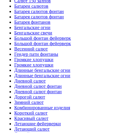
Салют 150 залпов
Батареи салютов
Батарея салютов фонтан
Батарея салютов фонтан
Батарея фонтанов
Бенгальские огни
Бенгальские свечи
Большой фонтан фейерверк
Большой фонтан фейерверк
Весенний салют
Гендер пати фонтаны
Громкие хлопушки
Громкие хлопушки
Длинные бенгальские огни
Длинные бенгальские огни
Дневной салют
Дневной салют фонтан
Дневной салют фонтан
Дорогой салют
Зимний салют
Комбинированные изделия
Короткий салют
Красивый салют
Летающие фейерверки
Летающий салют