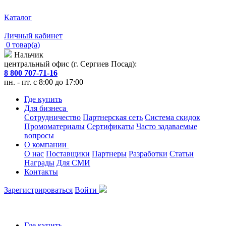
Каталог
Личный кабинет
0 товар(а)
Нальчик
центральный офис (г. Сергиев Посад):
8 800 707-71-16
пн. - пт. с 8:00 до 17:00
Где купить
Для бизнеса
Сотрудничество
Партнерская сеть
Система скидок
Промоматериалы
Сертификаты
Часто задаваемые
вопросы
О компании
О нас
Поставщики
Партнеры
Разработки
Статьи
Награды
Для СМИ
Контакты
Зарегистрироваться
Войти
Где купить