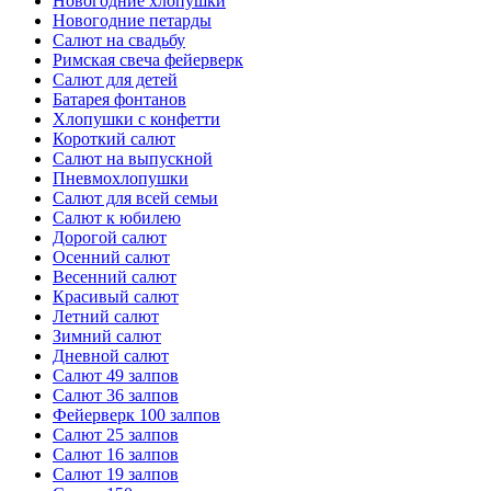
Новогодние хлопушки
Новогодние петарды
Салют на свадьбу
Римская свеча фейерверк
Салют для детей
Батарея фонтанов
Хлопушки с конфетти
Короткий салют
Салют на выпускной
Пневмохлопушки
Салют для всей семьи
Салют к юбилею
Дорогой салют
Осенний салют
Весенний салют
Красивый салют
Летний салют
Зимний салют
Дневной салют
Салют 49 залпов
Салют 36 залпов
Фейерверк 100 залпов
Салют 25 залпов
Салют 16 залпов
Салют 19 залпов