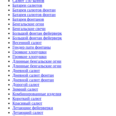
Салют 150 залпов
Батареи салютов
Батарея салютов фонтан
Батарея салютов фонтан
Батарея фонтанов
Бенгальские огни
Бенгальские свечи
Большой фонтан фейерверк
Большой фонтан фейерверк
Весенний салют
Гендер пати фонтаны
Громкие хлопушки
Громкие хлопушки
Длинные бенгальские огни
Длинные бенгальские огни
Дневной салют
Дневной салют фонтан
Дневной салют фонтан
Дорогой салют
Зимний салют
Комбинированные изделия
Короткий салют
Красивый салют
Летающие фейерверки
Летающий салют