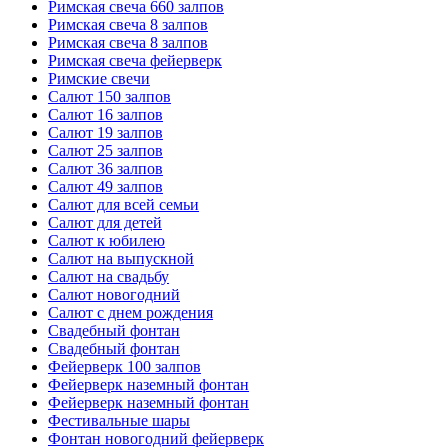
Римская свеча 660 залпов
Римская свеча 8 залпов
Римская свеча 8 залпов
Римская свеча фейерверк
Римские свечи
Салют 150 залпов
Салют 16 залпов
Салют 19 залпов
Салют 25 залпов
Салют 36 залпов
Салют 49 залпов
Салют для всей семьи
Салют для детей
Салют к юбилею
Салют на выпускной
Салют на свадьбу
Салют новогодний
Салют с днем рождения
Свадебный фонтан
Свадебный фонтан
Фейерверк 100 залпов
Фейерверк наземный фонтан
Фейерверк наземный фонтан
Фестивальные шары
Фонтан новогодний фейерверк