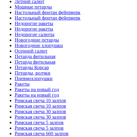
Летний салют
Мощные петарды
Настольный фонтан фейерверк
Настольный фонтан фейерверк
Недорогие ракеты
Недорогие ракеты
Недорогие салюты
Новогодние петарды
Новогодние хлопушки
Осенний салют
Петарда фитильная
Петарда фитильная
Петарды Корсар
Петарды, волчки
Пневмохлопушки
Ракеты
Ракеты на новый год
Ракеты на новый год
Римская свеча 10 залпов
Римская свеча 10 залпов
Римская свеча 30 залпов
Римская свеча 30 залпов
Римская свеча 5 залпов
Римская свеча 5 залпов
Римская свеча 660 залпов