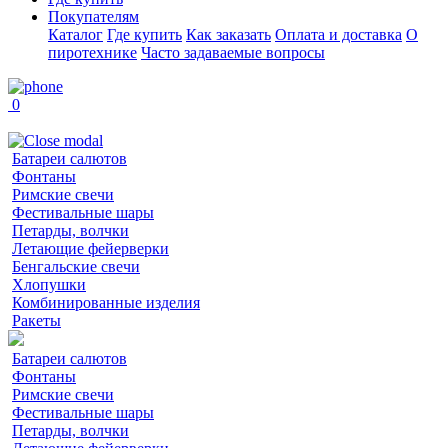
Покупателям
Каталог
Где купить
Как заказать
Оплата и доставка
О
пиротехнике
Часто задаваемые вопросы
0
Батареи салютов
Фонтаны
Римские свечи
Фестивальные шары
Петарды, волчки
Летающие фейерверки
Бенгальские свечи
Хлопушки
Комбинированные изделия
Ракеты
Батареи салютов
Фонтаны
Римские свечи
Фестивальные шары
Петарды, волчки