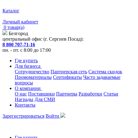
Каталог
Личный кабинет
0 товар(а)
Белгород
центральный офис (г. Сергиев Посад):
8 800 707-71-16
пн. - пт. с 8:00 до 17:00
Где купить
Для бизнеса
Сотрудничество
Партнерская сеть
Система скидок
Промоматериалы
Сертификаты
Часто задаваемые
вопросы
О компании
О нас
Поставщики
Партнеры
Разработки
Статьи
Награды
Для СМИ
Контакты
Зарегистрироваться
Войти
Где купить