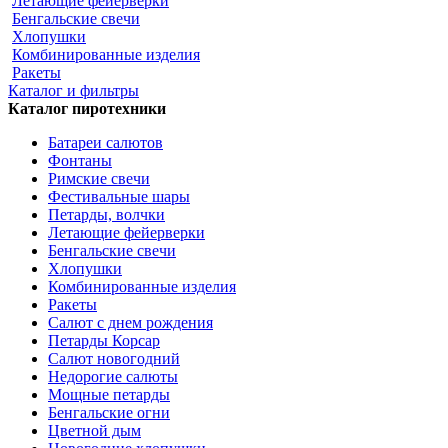
Летающие фейерверки
Бенгальские свечи
Хлопушки
Комбинированные изделия
Ракеты
Каталог и фильтры
Каталог пиротехники
Батареи салютов
Фонтаны
Римские свечи
Фестивальные шары
Петарды, волчки
Летающие фейерверки
Бенгальские свечи
Хлопушки
Комбинированные изделия
Ракеты
Салют с днем рождения
Петарды Корсар
Салют новогодний
Недорогие салюты
Мощные петарды
Бенгальские огни
Цветной дым