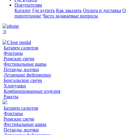
Покупателям
Каталог
Где купить
Как заказать
Оплата и доставка
О
пиротехнике
Часто задаваемые вопросы
0
Батареи салютов
Фонтаны
Римские свечи
Фестивальные шары
Петарды, волчки
Летающие фейерверки
Бенгальские свечи
Хлопушки
Комбинированные изделия
Ракеты
Батареи салютов
Фонтаны
Римские свечи
Фестивальные шары
Петарды, волчки