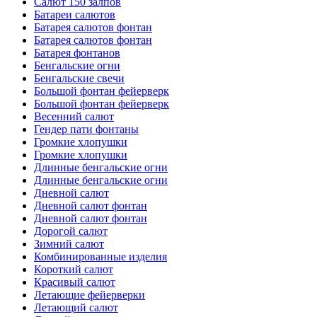
Салют 150 залпов
Батареи салютов
Батарея салютов фонтан
Батарея салютов фонтан
Батарея фонтанов
Бенгальские огни
Бенгальские свечи
Большой фонтан фейерверк
Большой фонтан фейерверк
Весенний салют
Гендер пати фонтаны
Громкие хлопушки
Громкие хлопушки
Длинные бенгальские огни
Длинные бенгальские огни
Дневной салют
Дневной салют фонтан
Дневной салют фонтан
Дорогой салют
Зимний салют
Комбинированные изделия
Короткий салют
Красивый салют
Летающие фейерверки
Летающий салют