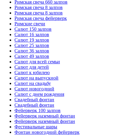
Римская свеча 660 залпов
Римская свеча 8 залпов
Римская свеча 8 залпов
Римская свеча фейерверк
Римские свечи
Салют 150 залпов
Салют 16 залпов
Салют 19 залпов
Салют 25 залпов
Салют 36 залпов
Салют 49 залпов
Салют для всей семьи
Салют для детей
Салют к юбилею
Салют на выпускной
Салют на свадьбу
Салют новогодний
Салют с днем рождения
Свадебный фонтан
Свадебный фонтан
Фейерверк 100 залпов
Фейерверк наземный фонтан
Фейерверк наземный фонтан
Фестивальные шары
Фонтан новогодний фейерверк