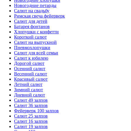
Новогодние хлопушки
Новогодние петарды
Салют на свадьбу
Римская свеча фейерверк
Салют для детей
Батарея фонтанов
Хлопушки с конфетти
Короткий салют
Салют на выпускной
Пневмохлопушки
Салют для всей семьи
Салют к юбилею
Дорогой салют
Осенний салют
Весенний салют
Красивый салют
Летний салют
Зимний салют
Дневной салют
Салют 49 залпов
Салют 36 залпов
Фейерверк 100 залпов
Салют 25 залпов
Салют 16 залпов
Салют 19 залпов