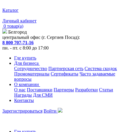
Каталог
Личный кабинет
0 товар(а)
Белгород
центральный офис (г. Сергиев Посад):
8 800 707-71-16
пн. - пт. с 8:00 до 17:00
Где купить
Для бизнеса
Сотрудничество
Партнерская сеть
Система скидок
Промоматериалы
Сертификаты
Часто задаваемые
вопросы
О компании
О нас
Поставщики
Партнеры
Разработки
Статьи
Награды
Для СМИ
Контакты
Зарегистрироваться
Войти
Где купить