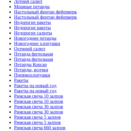
Летний салют
Мощные петарды
Настольный фонтан фейерверк
Настольный фонтан фейерверк
Недорогие ракеты
Недорогие ракеты
Недорогие салюты
Новогодние петарды
Новогодние хлопушки
Осенний салют
Петарда фитильная
Петарда фитильная
Петарды Корсар
Петарды, волчки
Пневмохлопушки
Ракеты
Ракеты на новый год
Ракеты на новый год
Римская свеча 10 залпов
Римская свеча 10 залпов
Римская свеча 30 залпов
Римская свеча 30 залпов
Римская свеча 5 залпов
Римская свеча 5 залпов
Римская свеча 660 залпов