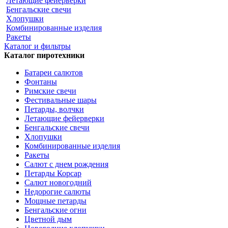
Летающие фейерверки
Бенгальские свечи
Хлопушки
Комбинированные изделия
Ракеты
Каталог и фильтры
Каталог пиротехники
Батареи салютов
Фонтаны
Римские свечи
Фестивальные шары
Петарды, волчки
Летающие фейерверки
Бенгальские свечи
Хлопушки
Комбинированные изделия
Ракеты
Салют с днем рождения
Петарды Корсар
Салют новогодний
Недорогие салюты
Мощные петарды
Бенгальские огни
Цветной дым