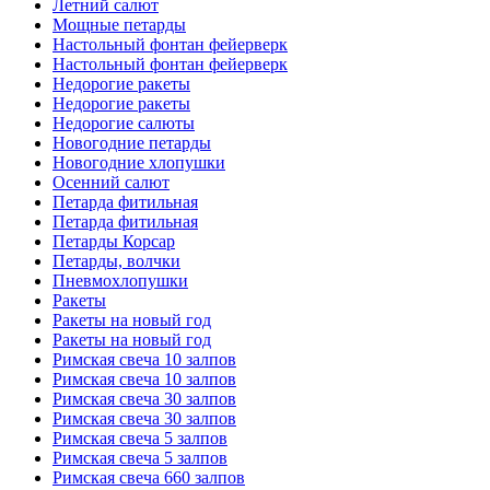
Летний салют
Мощные петарды
Настольный фонтан фейерверк
Настольный фонтан фейерверк
Недорогие ракеты
Недорогие ракеты
Недорогие салюты
Новогодние петарды
Новогодние хлопушки
Осенний салют
Петарда фитильная
Петарда фитильная
Петарды Корсар
Петарды, волчки
Пневмохлопушки
Ракеты
Ракеты на новый год
Ракеты на новый год
Римская свеча 10 залпов
Римская свеча 10 залпов
Римская свеча 30 залпов
Римская свеча 30 залпов
Римская свеча 5 залпов
Римская свеча 5 залпов
Римская свеча 660 залпов