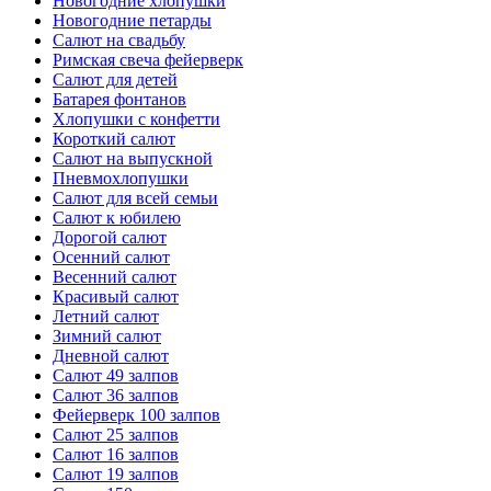
Новогодние хлопушки
Новогодние петарды
Салют на свадьбу
Римская свеча фейерверк
Салют для детей
Батарея фонтанов
Хлопушки с конфетти
Короткий салют
Салют на выпускной
Пневмохлопушки
Салют для всей семьи
Салют к юбилею
Дорогой салют
Осенний салют
Весенний салют
Красивый салют
Летний салют
Зимний салют
Дневной салют
Салют 49 залпов
Салют 36 залпов
Фейерверк 100 залпов
Салют 25 залпов
Салют 16 залпов
Салют 19 залпов