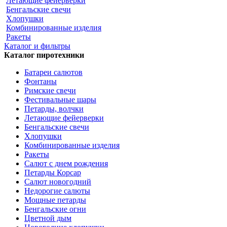
Летающие фейерверки
Бенгальские свечи
Хлопушки
Комбинированные изделия
Ракеты
Каталог и фильтры
Каталог пиротехники
Батареи салютов
Фонтаны
Римские свечи
Фестивальные шары
Петарды, волчки
Летающие фейерверки
Бенгальские свечи
Хлопушки
Комбинированные изделия
Ракеты
Салют с днем рождения
Петарды Корсар
Салют новогодний
Недорогие салюты
Мощные петарды
Бенгальские огни
Цветной дым