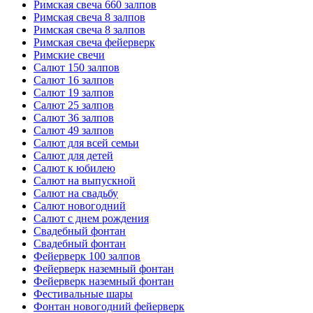
Римская свеча 660 залпов
Римская свеча 8 залпов
Римская свеча 8 залпов
Римская свеча фейерверк
Римские свечи
Салют 150 залпов
Салют 16 залпов
Салют 19 залпов
Салют 25 залпов
Салют 36 залпов
Салют 49 залпов
Салют для всей семьи
Салют для детей
Салют к юбилею
Салют на выпускной
Салют на свадьбу
Салют новогодний
Салют с днем рождения
Свадебный фонтан
Свадебный фонтан
Фейерверк 100 залпов
Фейерверк наземный фонтан
Фейерверк наземный фонтан
Фестивальные шары
Фонтан новогодний фейерверк