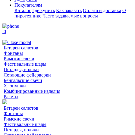
Покупателям
Каталог
Где купить
Как заказать
Оплата и доставка
О
пиротехнике
Часто задаваемые вопросы
0
Батареи салютов
Фонтаны
Римские свечи
Фестивальные шары
Петарды, волчки
Летающие фейерверки
Бенгальские свечи
Хлопушки
Комбинированные изделия
Ракеты
Батареи салютов
Фонтаны
Римские свечи
Фестивальные шары
Петарды, волчки