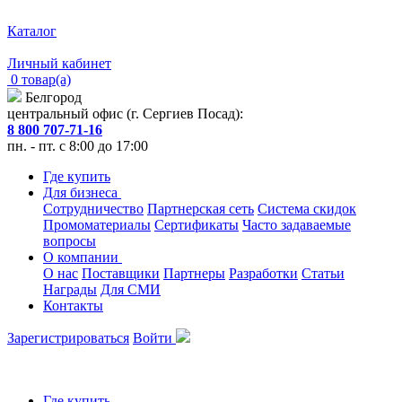
Каталог
Личный кабинет
0 товар(а)
Белгород
центральный офис (г. Сергиев Посад):
8 800 707-71-16
пн. - пт. с 8:00 до 17:00
Где купить
Для бизнеса
Сотрудничество
Партнерская сеть
Система скидок
Промоматериалы
Сертификаты
Часто задаваемые
вопросы
О компании
О нас
Поставщики
Партнеры
Разработки
Статьи
Награды
Для СМИ
Контакты
Зарегистрироваться
Войти
Где купить