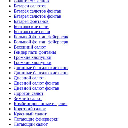
Салют 150 залпов
Батареи салютов
Батарея салютов фонтан
Батарея салютов фонтан
Батарея фонтанов
Бенгальские огни
Бенгальские свечи
Большой фонтан фейерверк
Большой фонтан фейерверк
Весенний салют
Гендер пати фонтаны
Громкие хлопушки
Громкие хлопушки
Длинные бенгальские огни
Длинные бенгальские огни
Дневной салют
Дневной салют фонтан
Дневной салют фонтан
Дорогой салют
Зимний салют
Комбинированные изделия
Короткий салют
Красивый салют
Летающие фейерверки
Летающий салют