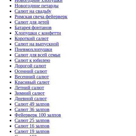
Новогодние хлопушки
Новогодние петарды
Салют на свадьбу
Римская свеча фейерверк
Салют для детей
Батарея фонтанов
Хлопушки с конфетти
Короткий салют
Салют на выпускной
Пневмохлопушки
Салют для всей семьи
Салют к юбилею
Дорогой салют
Осенний салют
Весенний салют
Красивый салют
Летний салют
Зимний салют
Дневной салют
Салют 49 залпов
Салют 36 залпов
Фейерверк 100 залпов
Салют 25 залпов
Салют 16 залпов
Салют 19 залпов