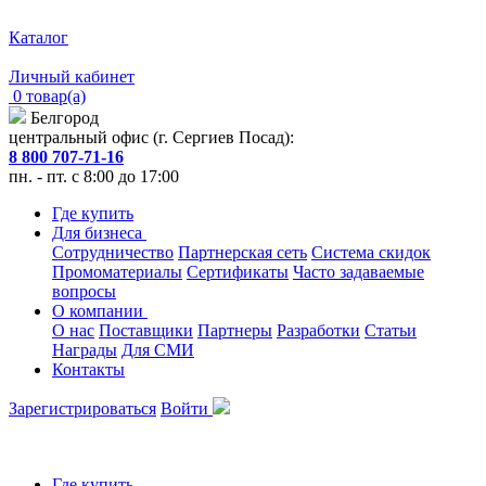
Каталог
Личный кабинет
0 товар(а)
Белгород
центральный офис (г. Сергиев Посад):
8 800 707-71-16
пн. - пт. с 8:00 до 17:00
Где купить
Для бизнеса
Сотрудничество
Партнерская сеть
Система скидок
Промоматериалы
Сертификаты
Часто задаваемые
вопросы
О компании
О нас
Поставщики
Партнеры
Разработки
Статьи
Награды
Для СМИ
Контакты
Зарегистрироваться
Войти
Где купить