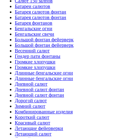
Салют 150 залпов
Батареи салютов
Батарея салютов фонтан
Батарея салютов фонтан
Батарея фонтанов
Бенгальские огни
Бенгальские свечи
Большой фонтан фейерверк
Большой фонтан фейерверк
Весенний салют
Гендер пати фонтаны
Громкие хлопушки
Громкие хлопушки
Длинные бенгальские огни
Длинные бенгальские огни
Дневной салют
Дневной салют фонтан
Дневной салют фонтан
Дорогой салют
Зимний салют
Комбинированные изделия
Короткий салют
Красивый салют
Летающие фейерверки
Летающий салют