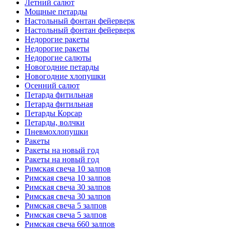
Летний салют
Мощные петарды
Настольный фонтан фейерверк
Настольный фонтан фейерверк
Недорогие ракеты
Недорогие ракеты
Недорогие салюты
Новогодние петарды
Новогодние хлопушки
Осенний салют
Петарда фитильная
Петарда фитильная
Петарды Корсар
Петарды, волчки
Пневмохлопушки
Ракеты
Ракеты на новый год
Ракеты на новый год
Римская свеча 10 залпов
Римская свеча 10 залпов
Римская свеча 30 залпов
Римская свеча 30 залпов
Римская свеча 5 залпов
Римская свеча 5 залпов
Римская свеча 660 залпов