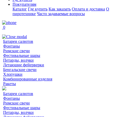
Покупателям
Каталог
Где купить
Как заказать
Оплата и доставка
О
пиротехнике
Часто задаваемые вопросы
0
Батареи салютов
Фонтаны
Римские свечи
Фестивальные шары
Петарды, волчки
Летающие фейерверки
Бенгальские свечи
Хлопушки
Комбинированные изделия
Ракеты
Батареи салютов
Фонтаны
Римские свечи
Фестивальные шары
Петарды, волчки