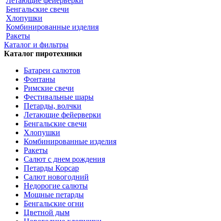
Летающие фейерверки
Бенгальские свечи
Хлопушки
Комбинированные изделия
Ракеты
Каталог и фильтры
Каталог пиротехники
Батареи салютов
Фонтаны
Римские свечи
Фестивальные шары
Петарды, волчки
Летающие фейерверки
Бенгальские свечи
Хлопушки
Комбинированные изделия
Ракеты
Салют с днем рождения
Петарды Корсар
Салют новогодний
Недорогие салюты
Мощные петарды
Бенгальские огни
Цветной дым