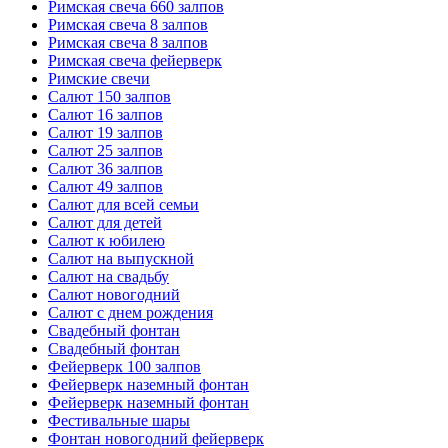
Римская свеча 660 залпов
Римская свеча 8 залпов
Римская свеча 8 залпов
Римская свеча фейерверк
Римские свечи
Салют 150 залпов
Салют 16 залпов
Салют 19 залпов
Салют 25 залпов
Салют 36 залпов
Салют 49 залпов
Салют для всей семьи
Салют для детей
Салют к юбилею
Салют на выпускной
Салют на свадьбу
Салют новогодний
Салют с днем рождения
Свадебный фонтан
Свадебный фонтан
Фейерверк 100 залпов
Фейерверк наземный фонтан
Фейерверк наземный фонтан
Фестивальные шары
Фонтан новогодний фейерверк