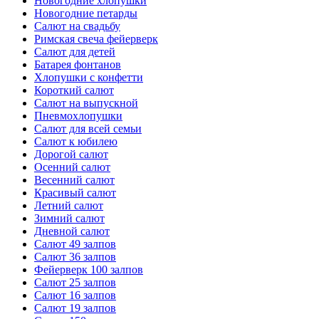
Новогодние хлопушки
Новогодние петарды
Салют на свадьбу
Римская свеча фейерверк
Салют для детей
Батарея фонтанов
Хлопушки с конфетти
Короткий салют
Салют на выпускной
Пневмохлопушки
Салют для всей семьи
Салют к юбилею
Дорогой салют
Осенний салют
Весенний салют
Красивый салют
Летний салют
Зимний салют
Дневной салют
Салют 49 залпов
Салют 36 залпов
Фейерверк 100 залпов
Салют 25 залпов
Салют 16 залпов
Салют 19 залпов