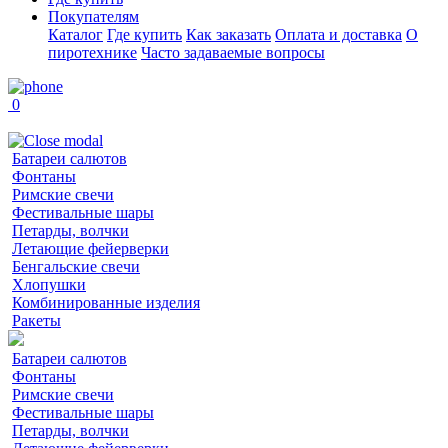
Покупателям
Каталог
Где купить
Как заказать
Оплата и доставка
О
пиротехнике
Часто задаваемые вопросы
0
Батареи салютов
Фонтаны
Римские свечи
Фестивальные шары
Петарды, волчки
Летающие фейерверки
Бенгальские свечи
Хлопушки
Комбинированные изделия
Ракеты
Батареи салютов
Фонтаны
Римские свечи
Фестивальные шары
Петарды, волчки