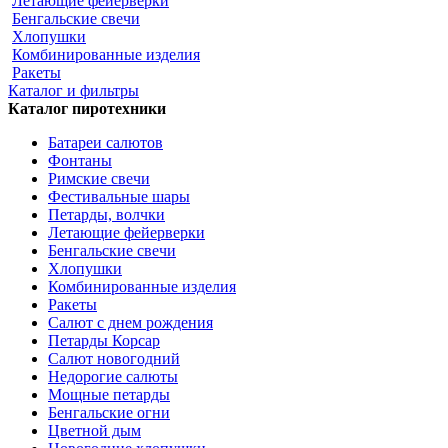
Летающие фейерверки
Бенгальские свечи
Хлопушки
Комбинированные изделия
Ракеты
Каталог и фильтры
Каталог пиротехники
Батареи салютов
Фонтаны
Римские свечи
Фестивальные шары
Петарды, волчки
Летающие фейерверки
Бенгальские свечи
Хлопушки
Комбинированные изделия
Ракеты
Салют с днем рождения
Петарды Корсар
Салют новогодний
Недорогие салюты
Мощные петарды
Бенгальские огни
Цветной дым