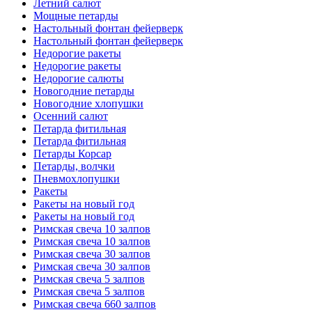
Летний салют
Мощные петарды
Настольный фонтан фейерверк
Настольный фонтан фейерверк
Недорогие ракеты
Недорогие ракеты
Недорогие салюты
Новогодние петарды
Новогодние хлопушки
Осенний салют
Петарда фитильная
Петарда фитильная
Петарды Корсар
Петарды, волчки
Пневмохлопушки
Ракеты
Ракеты на новый год
Ракеты на новый год
Римская свеча 10 залпов
Римская свеча 10 залпов
Римская свеча 30 залпов
Римская свеча 30 залпов
Римская свеча 5 залпов
Римская свеча 5 залпов
Римская свеча 660 залпов