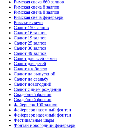
Римская свеча 660 залпов
Римская свеча 8 залпов
Римская свеча 8 залпов
Римская свеча фейерверк
Римские свечи
Салют 150 залпов
Салют 16 залпов
Салют 19 залпов
Салют 25 залпов
Салют 36 залпов
Салют 49 залпов
Салют для всей семьи
Салют для детей
Салют к юбилею
Салют на выпускной
Салют на свадьбу
Салют новогодний
Салют с днем рождения
Свадебный фонтан
Свадебный фонтан
Фейерверк 100 залпов
Фейерверк наземный фонтан
Фейерверк наземный фонтан
Фестивальные шары
Фонтан новогодний фейерверк