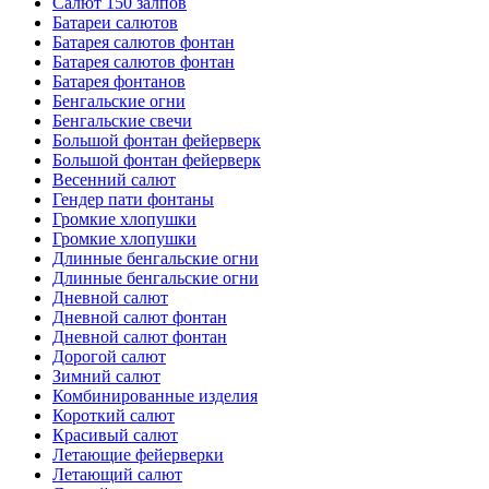
Салют 150 залпов
Батареи салютов
Батарея салютов фонтан
Батарея салютов фонтан
Батарея фонтанов
Бенгальские огни
Бенгальские свечи
Большой фонтан фейерверк
Большой фонтан фейерверк
Весенний салют
Гендер пати фонтаны
Громкие хлопушки
Громкие хлопушки
Длинные бенгальские огни
Длинные бенгальские огни
Дневной салют
Дневной салют фонтан
Дневной салют фонтан
Дорогой салют
Зимний салют
Комбинированные изделия
Короткий салют
Красивый салют
Летающие фейерверки
Летающий салют