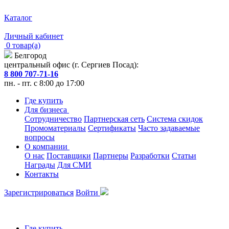
Каталог
Личный кабинет
0 товар(а)
Белгород
центральный офис (г. Сергиев Посад):
8 800 707-71-16
пн. - пт. с 8:00 до 17:00
Где купить
Для бизнеса
Сотрудничество
Партнерская сеть
Система скидок
Промоматериалы
Сертификаты
Часто задаваемые
вопросы
О компании
О нас
Поставщики
Партнеры
Разработки
Статьи
Награды
Для СМИ
Контакты
Зарегистрироваться
Войти
Где купить