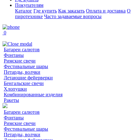
Покупателям
Каталог
Где купить
Как заказать
Оплата и доставка
О
пиротехнике
Часто задаваемые вопросы
0
Батареи салютов
Фонтаны
Римские свечи
Фестивальные шары
Петарды, волчки
Летающие фейерверки
Бенгальские свечи
Хлопушки
Комбинированные изделия
Ракеты
Батареи салютов
Фонтаны
Римские свечи
Фестивальные шары
Петарды, волчки