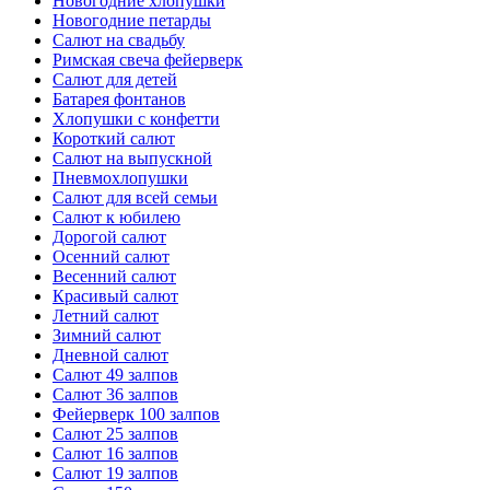
Новогодние хлопушки
Новогодние петарды
Салют на свадьбу
Римская свеча фейерверк
Салют для детей
Батарея фонтанов
Хлопушки с конфетти
Короткий салют
Салют на выпускной
Пневмохлопушки
Салют для всей семьи
Салют к юбилею
Дорогой салют
Осенний салют
Весенний салют
Красивый салют
Летний салют
Зимний салют
Дневной салют
Салют 49 залпов
Салют 36 залпов
Фейерверк 100 залпов
Салют 25 залпов
Салют 16 залпов
Салют 19 залпов