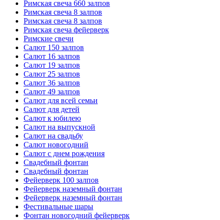
Римская свеча 660 залпов
Римская свеча 8 залпов
Римская свеча 8 залпов
Римская свеча фейерверк
Римские свечи
Салют 150 залпов
Салют 16 залпов
Салют 19 залпов
Салют 25 залпов
Салют 36 залпов
Салют 49 залпов
Салют для всей семьи
Салют для детей
Салют к юбилею
Салют на выпускной
Салют на свадьбу
Салют новогодний
Салют с днем рождения
Свадебный фонтан
Свадебный фонтан
Фейерверк 100 залпов
Фейерверк наземный фонтан
Фейерверк наземный фонтан
Фестивальные шары
Фонтан новогодний фейерверк