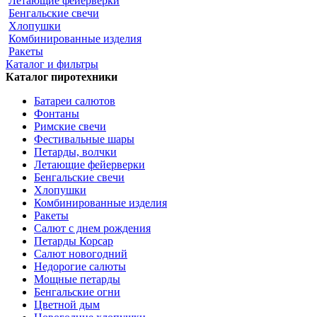
Летающие фейерверки
Бенгальские свечи
Хлопушки
Комбинированные изделия
Ракеты
Каталог и фильтры
Каталог пиротехники
Батареи салютов
Фонтаны
Римские свечи
Фестивальные шары
Петарды, волчки
Летающие фейерверки
Бенгальские свечи
Хлопушки
Комбинированные изделия
Ракеты
Салют с днем рождения
Петарды Корсар
Салют новогодний
Недорогие салюты
Мощные петарды
Бенгальские огни
Цветной дым