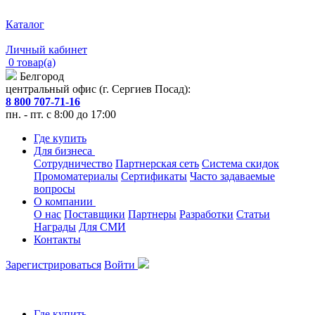
Каталог
Личный кабинет
0 товар(а)
Белгород
центральный офис (г. Сергиев Посад):
8 800 707-71-16
пн. - пт. с 8:00 до 17:00
Где купить
Для бизнеса
Сотрудничество
Партнерская сеть
Система скидок
Промоматериалы
Сертификаты
Часто задаваемые
вопросы
О компании
О нас
Поставщики
Партнеры
Разработки
Статьи
Награды
Для СМИ
Контакты
Зарегистрироваться
Войти
Где купить