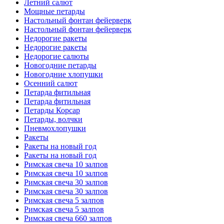
Летний салют
Мощные петарды
Настольный фонтан фейерверк
Настольный фонтан фейерверк
Недорогие ракеты
Недорогие ракеты
Недорогие салюты
Новогодние петарды
Новогодние хлопушки
Осенний салют
Петарда фитильная
Петарда фитильная
Петарды Корсар
Петарды, волчки
Пневмохлопушки
Ракеты
Ракеты на новый год
Ракеты на новый год
Римская свеча 10 залпов
Римская свеча 10 залпов
Римская свеча 30 залпов
Римская свеча 30 залпов
Римская свеча 5 залпов
Римская свеча 5 залпов
Римская свеча 660 залпов