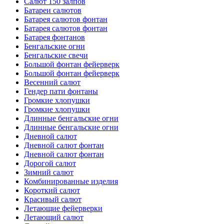
Салют 150 залпов
Батареи салютов
Батарея салютов фонтан
Батарея салютов фонтан
Батарея фонтанов
Бенгальские огни
Бенгальские свечи
Большой фонтан фейерверк
Большой фонтан фейерверк
Весенний салют
Гендер пати фонтаны
Громкие хлопушки
Громкие хлопушки
Длинные бенгальские огни
Длинные бенгальские огни
Дневной салют
Дневной салют фонтан
Дневной салют фонтан
Дорогой салют
Зимний салют
Комбинированные изделия
Короткий салют
Красивый салют
Летающие фейерверки
Летающий салют