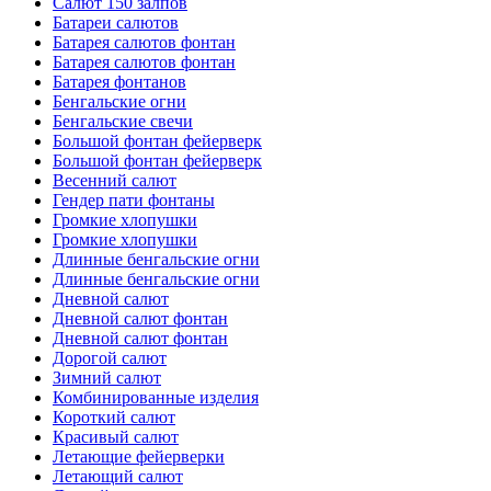
Салют 150 залпов
Батареи салютов
Батарея салютов фонтан
Батарея салютов фонтан
Батарея фонтанов
Бенгальские огни
Бенгальские свечи
Большой фонтан фейерверк
Большой фонтан фейерверк
Весенний салют
Гендер пати фонтаны
Громкие хлопушки
Громкие хлопушки
Длинные бенгальские огни
Длинные бенгальские огни
Дневной салют
Дневной салют фонтан
Дневной салют фонтан
Дорогой салют
Зимний салют
Комбинированные изделия
Короткий салют
Красивый салют
Летающие фейерверки
Летающий салют