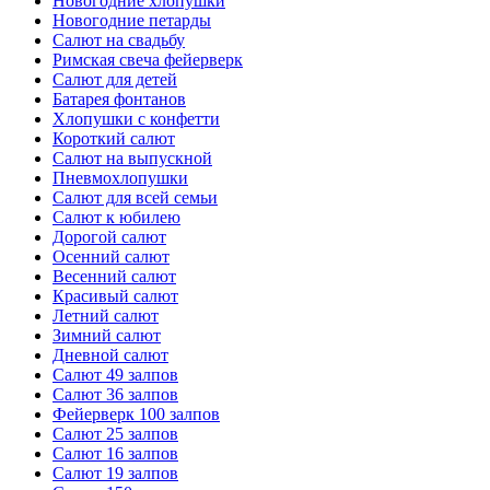
Новогодние хлопушки
Новогодние петарды
Салют на свадьбу
Римская свеча фейерверк
Салют для детей
Батарея фонтанов
Хлопушки с конфетти
Короткий салют
Салют на выпускной
Пневмохлопушки
Салют для всей семьи
Салют к юбилею
Дорогой салют
Осенний салют
Весенний салют
Красивый салют
Летний салют
Зимний салют
Дневной салют
Салют 49 залпов
Салют 36 залпов
Фейерверк 100 залпов
Салют 25 залпов
Салют 16 залпов
Салют 19 залпов