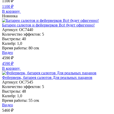
1100
₽
1100
₽
В корзину
Новинка
Батареи салютов и фейерверков Всё будет офигенно!
Артикул:
ОС7440
Количество эффектов:
5
Выстрелы:
40
Калибр:
1,0
Время работы:
80 сек
Видео
4590
₽
4590
₽
В корзину
Фейерверк, батарея салютов Для реальных пацанов
Артикул:
ОС7545
Количество эффектов:
5
Выстрелы:
48
Калибр:
1,0
Время работы:
55 сек
Видео
5460
₽