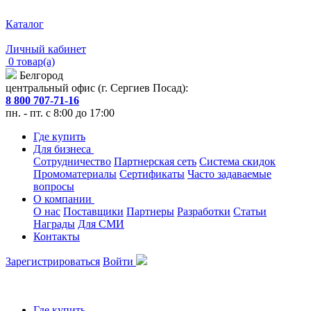
Каталог
Личный кабинет
0 товар(а)
Белгород
центральный офис (г. Сергиев Посад):
8 800 707-71-16
пн. - пт. с 8:00 до 17:00
Где купить
Для бизнеса
Сотрудничество
Партнерская сеть
Система скидок
Промоматериалы
Сертификаты
Часто задаваемые
вопросы
О компании
О нас
Поставщики
Партнеры
Разработки
Статьи
Награды
Для СМИ
Контакты
Зарегистрироваться
Войти
Где купить