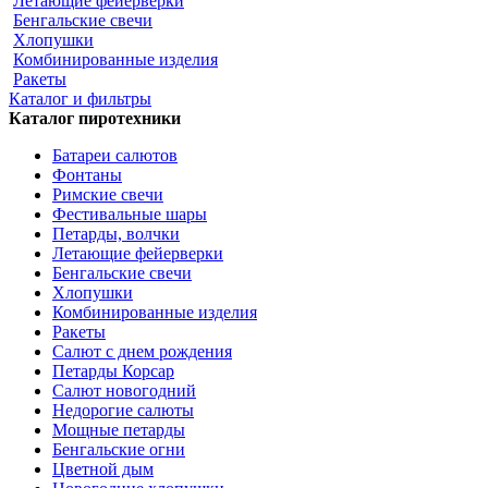
Летающие фейерверки
Бенгальские свечи
Хлопушки
Комбинированные изделия
Ракеты
Каталог и фильтры
Каталог пиротехники
Батареи салютов
Фонтаны
Римские свечи
Фестивальные шары
Петарды, волчки
Летающие фейерверки
Бенгальские свечи
Хлопушки
Комбинированные изделия
Ракеты
Салют с днем рождения
Петарды Корсар
Салют новогодний
Недорогие салюты
Мощные петарды
Бенгальские огни
Цветной дым