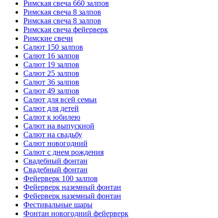
Римская свеча 660 залпов
Римская свеча 8 залпов
Римская свеча 8 залпов
Римская свеча фейерверк
Римские свечи
Салют 150 залпов
Салют 16 залпов
Салют 19 залпов
Салют 25 залпов
Салют 36 залпов
Салют 49 залпов
Салют для всей семьи
Салют для детей
Салют к юбилею
Салют на выпускной
Салют на свадьбу
Салют новогодний
Салют с днем рождения
Свадебный фонтан
Свадебный фонтан
Фейерверк 100 залпов
Фейерверк наземный фонтан
Фейерверк наземный фонтан
Фестивальные шары
Фонтан новогодний фейерверк