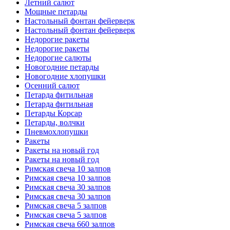
Летний салют
Мощные петарды
Настольный фонтан фейерверк
Настольный фонтан фейерверк
Недорогие ракеты
Недорогие ракеты
Недорогие салюты
Новогодние петарды
Новогодние хлопушки
Осенний салют
Петарда фитильная
Петарда фитильная
Петарды Корсар
Петарды, волчки
Пневмохлопушки
Ракеты
Ракеты на новый год
Ракеты на новый год
Римская свеча 10 залпов
Римская свеча 10 залпов
Римская свеча 30 залпов
Римская свеча 30 залпов
Римская свеча 5 залпов
Римская свеча 5 залпов
Римская свеча 660 залпов