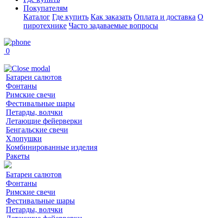
Покупателям
Каталог
Где купить
Как заказать
Оплата и доставка
О
пиротехнике
Часто задаваемые вопросы
0
Батареи салютов
Фонтаны
Римские свечи
Фестивальные шары
Петарды, волчки
Летающие фейерверки
Бенгальские свечи
Хлопушки
Комбинированные изделия
Ракеты
Батареи салютов
Фонтаны
Римские свечи
Фестивальные шары
Петарды, волчки